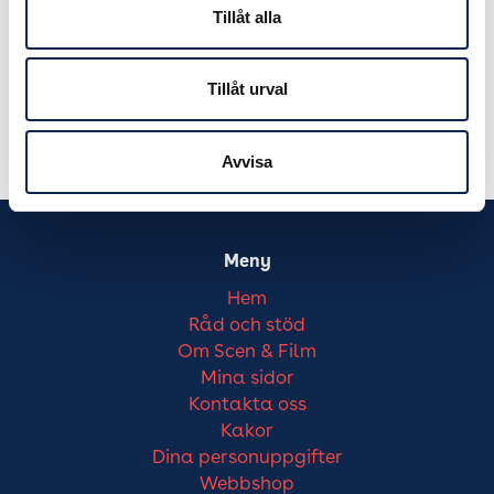
Tillåt alla
Tillåt urval
Avvisa
Meny
Hem
Råd och stöd
Om Scen & Film
Mina sidor
Kontakta oss
Kakor
Dina personuppgifter
Webbshop