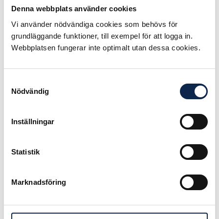
också möjlighet att ställa frågor
Denna webbplats använder cookies
direkt till Folksam. Efter webinaret
erbjuds du en personlig rådgivning
Vi använder nödvändiga cookies som behövs för
med en certifierad rådgivare från
grundläggande funktioner, till exempel för att logga in.
Folksam.
Webbplatsen fungerar inte optimalt utan dessa cookies.
Datum: 24/10
Tid: 09.00-09.30
Samtyckesval
Nödvändig
Anmäl dig här
Vi ser fram emot att träffa dig!
Inställningar
Vänliga hälsningar,
Scen & Film och Folksam
Statistik
Publicerad:
2025-09-30
Marknadsföring