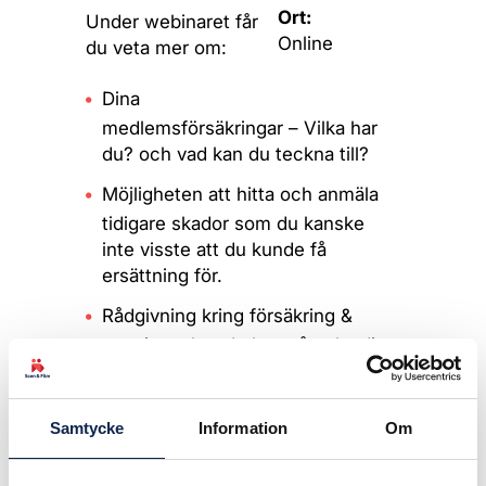
Ort:
Under webinaret får
Online
du veta mer om:
Dina
medlemsförsäkringar – Vilka har
du? och vad kan du teckna till?
Möjligheten att hitta och anmäla
tidigare skador som du kanske
inte visste att du kunde få
ersättning för.
Rådgivning kring försäkring &
pension – hur du kan påverka din
framtida trygghet.
Webinaret är ett enkelt och
Samtycke
Information
Om
värdefullt sätt att få bättre koll på
din trygghet som medlem. Du får