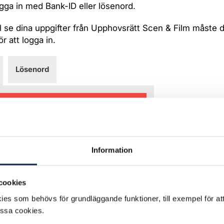
gga in med Bank-ID eller lösenord.
l se dina uppgifter från Upphovsrätt Scen & Film måste
r att logga in.
Lösenord
Logga in med BankID >
Information
cookies
es som behövs för grundläggande funktioner, till exempel för at
essa cookies.