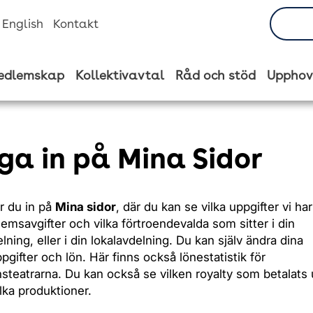
n English
Kontakt
edlemskap
Kollektivavtal
Råd och stöd
Upphov
ga in på Mina Sidor
r du in på
Mina sidor
, där du kan se vilka uppgifter vi ha
emsavgifter och vilka förtroendevalda som sitter i din
lning, eller i din lokalavdelning. Du kan själv ändra dina
pgifter och lön. Här finns också lönestatistik för
nsteatrarna. Du kan också se vilken royalty som betalats ut
ilka produktioner.