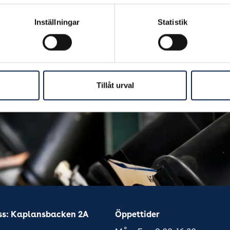
Inställningar
Statistik
 sitt yrkesliv
Tillåt urval
dlem i Scen & Film
ss: Kaplansbacken 2A
Öppettider