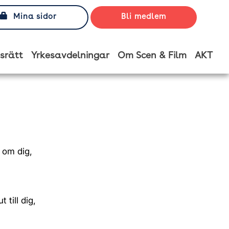
Mina sidor
Bli medlem
srätt
Yrkesavdelningar
Om Scen & Film
AKT
r om dig,
 till dig,