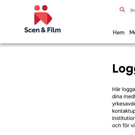
I
Hem
M
Log
Här logga
dina medl
yrkesavde
kontaktup
institutio
och för v