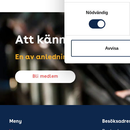
Samtyckesval
Nödvändig
Att känna sig stark i
Avvisa
En av anledningarna att vara me
Bli medlem
Meny
Besöksadre