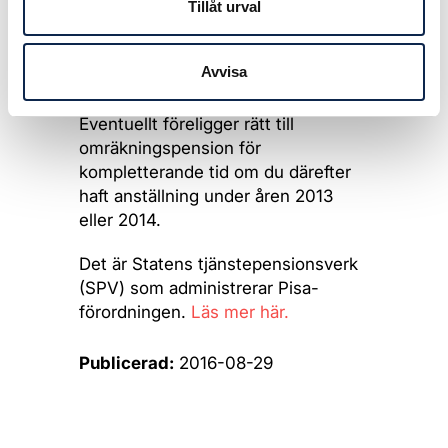
Tillåt urval
Pisapension från 60 år. Pensionen
i fribrevet beräknas på din tjänstetid
fram till när det senaste
Avvisa
långtidskontraktet upphörde.
Eventuellt föreligger rätt till
omräkningspension för
kompletterande tid om du därefter
haft anställning under åren 2013
eller 2014.
Det är Statens tjänstepensionsverk
(SPV) som administrerar Pisa-
förordningen.
Läs mer här.
Publicerad:
2016-08-29