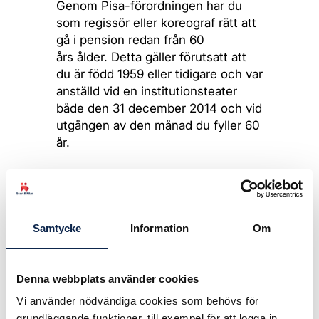
Genom Pisa-förordningen har du
som regissör eller koreograf rätt att
gå i pension redan från 60
års ålder. Detta gäller förutsatt att
du är född 1959 eller tidigare och var
anställd vid en institutionsteater
både den 31 december 2014 och vid
utgången av den månad du fyller 60
år.
Pensionen betalas ut vid en senare
tidpunkt om din anställning löper på.
Om du var anställd vid en
Samtycke
Information
Om
institutionsteater den 31 december
2014 men avbrutit din anställning
kan du ändå omfattas av
Denna webbplats använder cookies
Pisaförordningens regler om lägre
Vi använder nödvändiga cookies som behövs för
pensionsålder. Detta förutsatt att du
grundläggande funktioner, till exempel för att logga in.