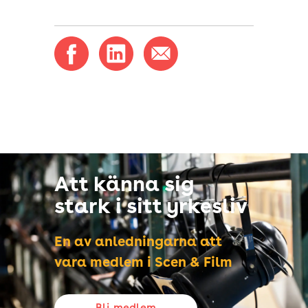
Att känna sig
stark i sitt yrkesliv
En av anledningarna att
vara medlem i Scen & Film