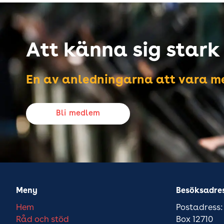
Att känna sig stark i
En av anledningarna att vara me
Bli medlem
Meny
Besöksadre
Hem
Postadress:
Råd och stöd
Box 12710