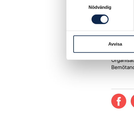
Samtyckesval
i det fort
Nödvändig
Det part
motverka 
precisera
motverka 
Avvisa
Organisat
Bemötand