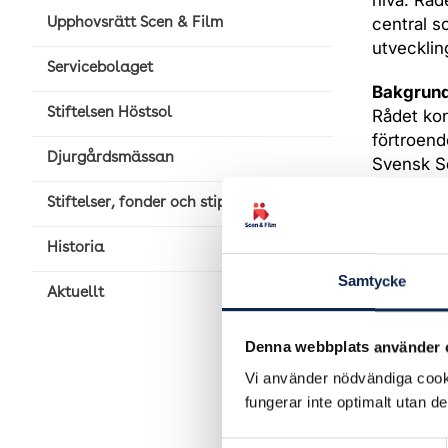
nivå. Råd
central so
Upphovsrätt Scen & Film
utvecklin
Servicebolaget
Bakgrund 
Stiftelsen Höstsol
Rådet kon
förtroend
Djurgårdsmässan
Svensk Sc
Akademik
Stiftelser, fonder och stipendier
Rådet.
Historia
I Institu
(2012-års
Samtycke
Aktuellt
”Parterna
motverka 
Denna webbplats använder 
bygga vid
Vi använder nödvändiga cooki
idag bedr
fungerar inte optimalt utan d
andra dis
medvetenh