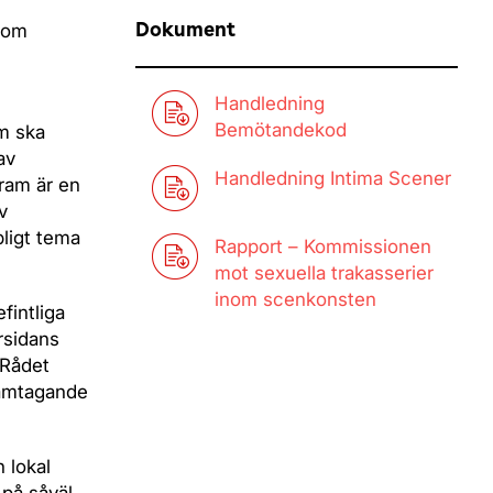
som
Dokument
Handledning
Bemötandekod
om ska
av
Handledning Intima Scener
fram är en
v
pligt tema
Rapport – Kommissionen
mot sexuella trakasserier
inom scenkonsten
fintliga
rsidans
 Rådet
ramtagande
 lokal