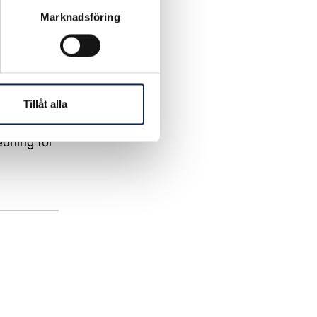
Marknadsföring
17 för att
ch
ör att
Tillåt alla
edning för