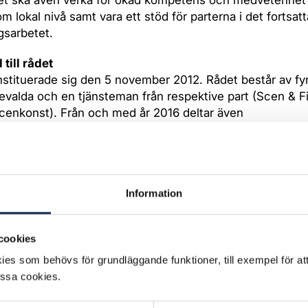
et ska även verka för ökad kompetens och medvetenhet 
m lokal nivå samt vara ett stöd för parterna i det fortsatt
gsarbetet.
till rådet
stituerade sig den 5 november 2012. Rådet består av fy
evalda och en tjänsteman från respektive part (Scen & F
enkonst). Från och med år 2016 deltar även
erförbunden, representerade genom en tjänsteman från 
tionsteateravtalet för perioden 1 januari 2012 – 31 decemb
 kollektivavtal) är Rådets uppdrag definierat som följer,
Information
 enas om att tillsätta ett råd med uppgift att förebygga o
diskriminering och främja mångfalden i arbetslivet. Råde
cookies
are på och utveckla det samarbete på central och lokal 
es som behövs för grundläggande funktioner, till exempel för at
ivs, såsom handledning för lokalt arbete med jämställdh
essa cookies.
krimineringsgrunder. Rådet ska verka för ökad kompeten
et på såväl central som lokal nivå samt vara ett stöd fö