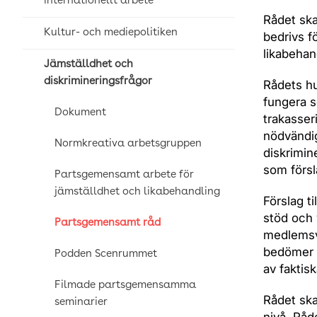
internationellt arbete
Rådet sk
Kultur- och mediepolitiken
bedrivs f
likabehand
Jämställdhet och
diskrimineringsfrågor
Rådets hu
fungera s
Dokument
trakasser
nödvändig
Normkreativa arbetsgruppen
diskrimin
som försl
Partsgemensamt arbete för
jämställdhet och likabehandling
Förslag ti
stöd och 
Partsgemensamt råd
medlemsv
bedömer v
Podden Scenrummet
av faktis
Filmade partsgemensamma
Rådet ska
seminarier