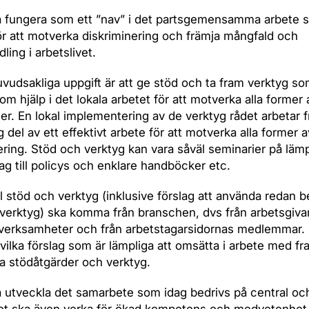
a fungera som ett ”nav” i det partsgemensamma arbete 
ör att motverka diskriminering och främja mångfald och
ling i arbetslivet.
vudsakliga uppgift är att ge stöd och ta fram verktyg s
om hjälp i det lokala arbetet för att motverka alla former 
ier. En lokal implementering av de verktyg rådet arbetar 
 del av ett effektivt arbete för att motverka alla former a
ering. Stöd och verktyg kan vara såväl seminarier på läm
ag till policys och enklare handböcker etc.
ll stöd och verktyg (inklusive förslag att använda redan be
verktyg) ska komma från branschen, dvs från arbetsgiva
erksamheter och från arbetstagarsidornas medlemmar.
ilka förslag som är lämpliga att omsätta i arbete med f
ka stödåtgärder och verktyg.
 utveckla det samarbete som idag bedrivs på central och