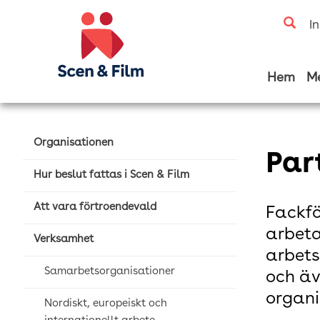
I
Hem
M
Organisationen
Par
Hur beslut fattas i Scen & Film
Att vara förtroendevald
Fackfö
arbeta
Verksamhet
arbets
Samarbetsorganisationer
och ä
organi
Nordiskt, europeiskt och