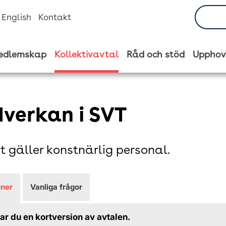
n English
Kontakt
edlemskap
Kollektivavtal
Råd och stöd
Upphov
verkan i SVT
t gäller konstnärlig personal.
öner
Vanliga frågor
tar du en kortversion av avtalen.