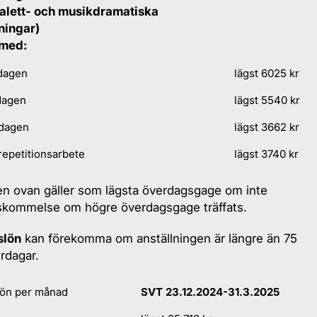
balett- och musikdramatiska
ningar)
 med:
 dagen
lägst 6025 kr
dagen
lägst 5540 kr
 dagen
lägst 3662 kr
repetitionsarbete
lägst 3740 kr
n ovan gäller som lägsta överdagsgage om inte
skommelse om högre överdagsgage träffats.
lön
kan förekomma om anställningen är längre än 75
rdagar.
lön per månad
SVT 23.12.2024-31.3.2025