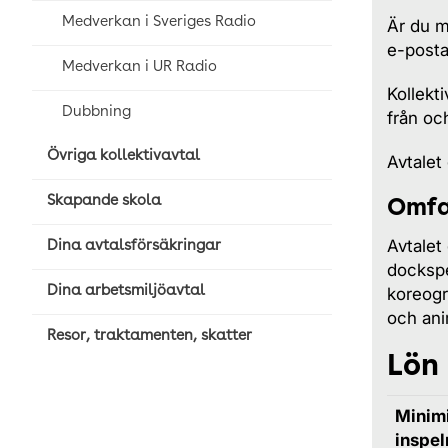
Medverkan i Sveriges Radio
Är du m
e-post
Medverkan i UR Radio
Kollekt
Dubbning
från o
Övriga kollektivavtal
Avtalet
Skapande skola
Omfa
Avtalet
Dina avtalsförsäkringar
dockspel
Dina arbetsmiljöavtal
koreogr
och ani
Resor, traktamenten, skatter
Lön
Minimi
inspel