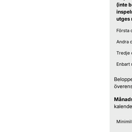
(inte 
inspel
utges
Första
Andra 
Tredje
Enbart 
Beloppe
överen
Månads
kalende
Minimi