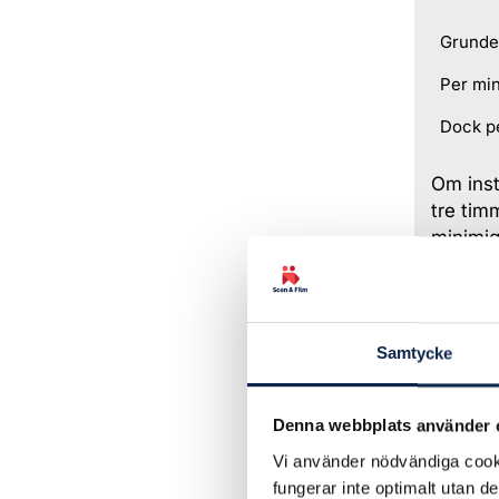
Grunde
Per min
Dock pe
Om inst
tre tim
minimig
Repr
För repr
Samtycke
Mot en 
rätt at
Denna webbplats använder 
tillgän
Vi använder nödvändiga cooki
Ersättn
fungerar inte optimalt utan d