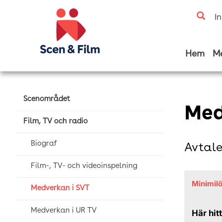
I
Hem
M
Scenområdet
Med
Film, TV och radio
Biograf
Avtale
Film-, TV- och videoinspelning
Minimil
Medverkan i SVT
Medverkan i UR TV
Här hit