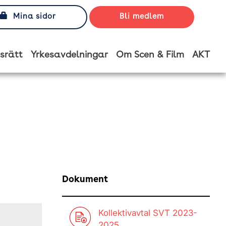
Mina sidor
Bli medlem
srätt
Yrkesavdelningar
Om Scen & Film
AKT
Dokument
Kollektivavtal SVT 2023-
2025