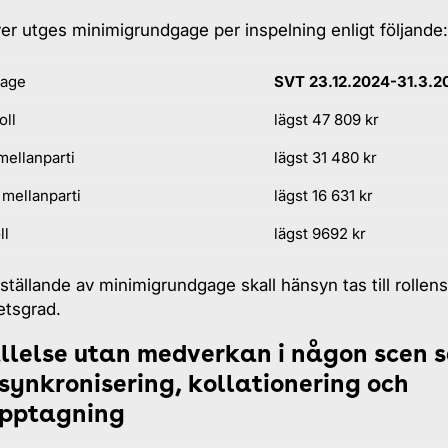
er utges minimigrundgage per inspelning enligt följande:
age
SVT 23.12.2024-31.3.2
oll
lägst 47 809 kr
mellanparti
lägst 31 480 kr
mellanparti
lägst 16 631 kr
ll
lägst 9692 kr
tställande av minimigrundgage skall hänsyn tas till rollens
etsgrad.
ällelse utan medverkan i någon scen 
synkronisering, kollationering och
upptagning