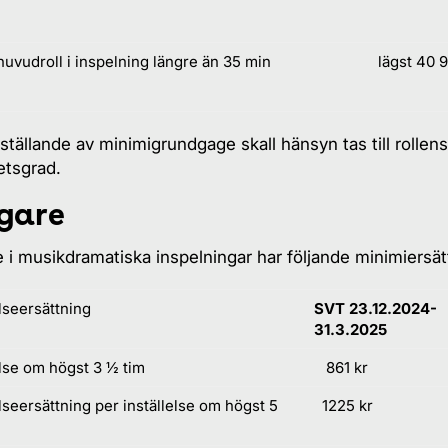
huvudroll i inspelning längre än 35 min
lägst 40 
tställande av minimigrundgage skall hänsyn tas till rollens
etsgrad.
gare
 i musikdramatiska inspelningar har följande minimiersät
elseersättning
SVT 23.12.2024-
31.3.2025
else om högst 3 ½ tim
861 kr
elseersättning per inställelse om högst 5
1225 kr