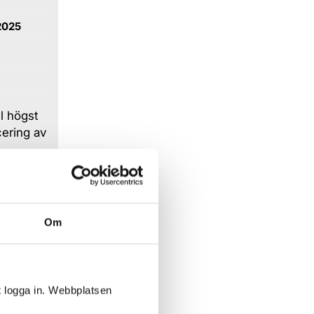
2025
l högst
ering av
er
Om
 ger SVT
en samt
rioden.
t logga in. Webbplatsen
la gaget.