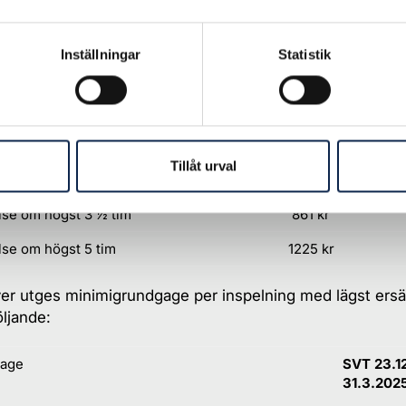
ingsradion
har ett eget reprisersättningssystem.
Inställningar
Statistik
sare
 i balett- och musikdramatiska inspelningar har följande
ön:
Tillåt urval
elselön
SVT 23.12.2024-3
else om högst 3 ½ tim
861 kr
else om högst 5 tim
1225 kr
er utges minimigrundgage per inspelning med lägst ersä
öljande:
age
SVT 23.1
31.3.202