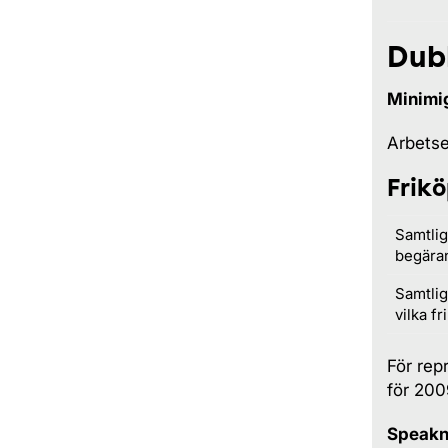
Dub
Minimi
Arbetse
Frikö
Samtlig
begära
Samtlig
vilka f
För rep
för 2009
Speakn