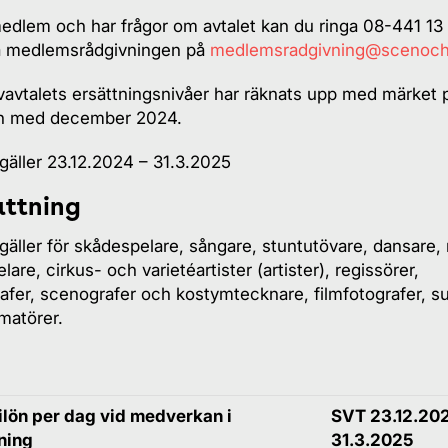
edlem och har frågor om avtalet kan du ringa 08-441 13 
a medlemsrådgivningen på
medlemsradgivning@scenoch
ivavtalets ersättningsnivåer har räknats upp med märket 
ch med december 2024.
 gäller 23.12.2024 – 31.3.2025
ttning
 gäller för skådespelare, sångare, stuntutövare, dansare,
are, cirkus- och varietéartister (artister), regissörer,
afer, scenografer och kostymtecknare, filmfotografer, su
matörer.
lön per dag vid medverkan i
SVT 23.12.202
ning
31.3.2025