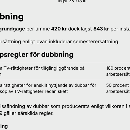
lägst 35 713 kr
bning
grundgage
per timme
420 kr
dock lägst
843 kr
per instä
rsättning enligt ovan inkluderar semesterersättning.
psregler för dubbning
a TV-rättigheter för tillgängliggörande på
180 procent
n
arbetsersä
a rättigheter för enskilt nyttjande av dubbar för
50 procent
riköp av TV-rättigheter redan skett
arbetsersä
rissändning av dubbar som producerats enligt villkoren i 
 gäller särskilda regler.
ing