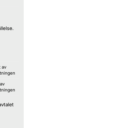
llelse.
 av
ttningen
 av
ttningen
avtalet