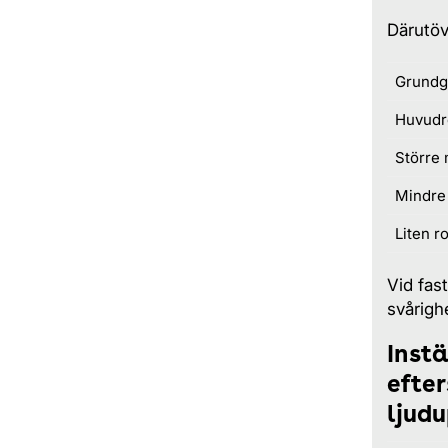
Därutöv
Grundg
Huvudr
Större 
Mindre 
Liten ro
Vid fas
svårigh
Inst
efter
ljud