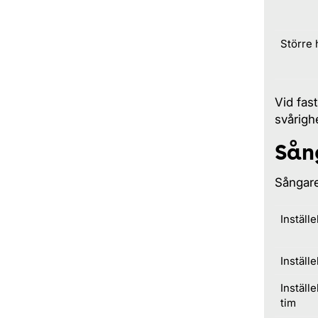
Större 
Vid fas
svårigh
Sån
Sångare
Inställ
Inställ
Inställ
tim