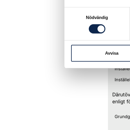
Utbildn
Samtyckesval
Nödvändig
Dan
Dansare
minimil
Avvisa
Inställ
Inställ
Inställ
Därutöv
enligt f
Grundg