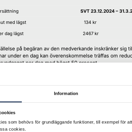
rsättning
SVT 23.12.2024 – 31.3.
ut med lägst
134 kr
r dag lägst
2467 kr
ällelse på begäran av den medverkande inskränker sig til
mar under en dag kan överenskommelse träffas om reduc
rundgaget per dag med högst 50 procent.
isersättning och licensperiod
isersättning, se filen om ”Återbruksavtal”.
Information
ersättning får SVT en s k licensperiod. En licensperiod
t under 30 dagar fritt sända/återutsända programmet/film
cookies
gliggöra den på begäran på SVT:s hemsida under licenspe
es som behövs för grundläggande funktioner, till exempel för at
ing för varje
licensperiod
är 23 procent av det individuel
essa cookies.