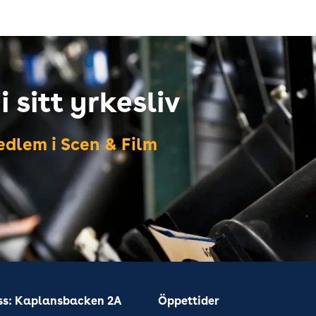
 sitt yrkesliv
dlem i Scen & Film
ss: Kaplansbacken 2A
Öppettider