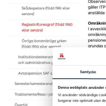
Observera
gäller IT
Skådespelare (född 1961 eller
anställda 
senare)
Omräkni
Regissör/Koreograf (född 1960
I avveckl
eller senare)
omräkning
pensioner
Övriga konstnärliga yrken
grundas p
(född 1955 eller senare)
december 
pensionså
Institutionsteateravtal – Tekniska
eller 201
och administrativa yrken
Samtycke
Omställn
Avtalspension SAF-LO
Du får en
Semester/semesterersättning
Därmed få
Denna webbplats använder 
genom tid
Vi använder nödvändiga cooki
Traktamente/Resa i jobbet
pensionsa
fungerar inte optimalt utan d
pensionsa
Övertid