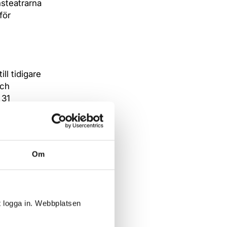
nsteatrarna
för
ll tidigare
och
 31
under 2013
Om
ålder.
elvis
a
t logga in. Webbplatsen
 total