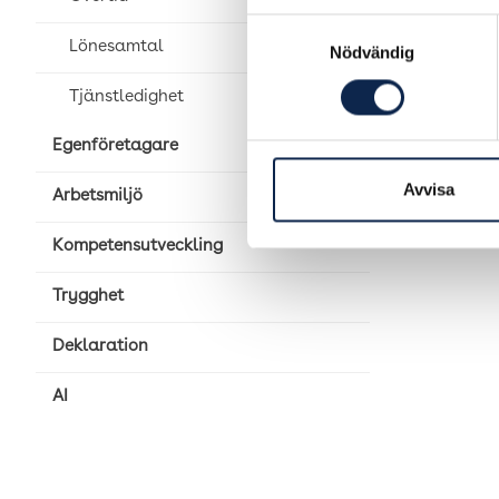
Samtyckesval
Publicer
Lönesamtal
Nödvändig
Tjänstledighet
Egenföretagare
Avvisa
Arbetsmiljö
Kompetensutveckling
Trygghet
Deklaration
AI