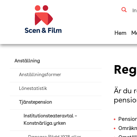
I
Hem
M
Anställning
Reg
Anställningsformer
Lönestatistik
Är du 
pensio
Tjänstepension
Institutionsteateravtal –
Pension
Konstnärliga yrken
Omräkn