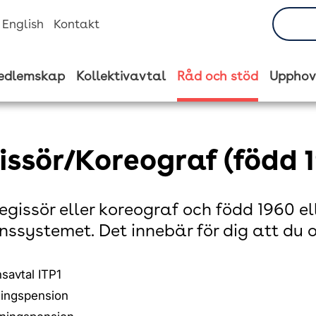
n English
Kontakt
edlemskap
Kollektivavtal
Råd och stöd
Upphov
issör/Koreograf (född 1
regissör eller koreograf och född 1960 el
nssystemet. Det innebär för dig att du
savtal ITP1
ingspension