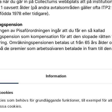
 när du går in på Collectums webbplats att på institutio
P 1 oavsett ålder (på andra avtalsområden gäller ofta ITP2 
födda 1978 eller tidigare).
ngspension
ingen av Pisaförordningen ingår att du får en så kallad
spension som kompensation för att den slopade rätten ti
ing. Omräkningspensionen betalas ut från 65 års ålder 
å de premier som arbetsgivaren betalade in fram till den
2014 för att finansiera den tidigare lägre
ldern. Observera att om du inte haft en anställning 93 
4 har du inte rätt till omräkningspension.
Information
ingspension
 extra pensionsavsättning med 2 procent fram till 60 års 
r du möjlighet till ett mer flexibelt pensionsuttag, exemp
cookies
igare pensionering. Arbetsgivaren betalar in denna extr
es som behövs för grundläggande funktioner, till exempel för at
vsättning tillsammans med ITP1-premien. Det innebär en
essa cookies.
vsättning på 6,5 procent av din lön.