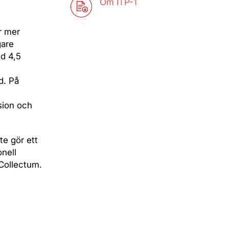
Om ITP-1
r mer
gare
ed 4,5
d. På
sion och
te gör ett
onell
 Collectum.