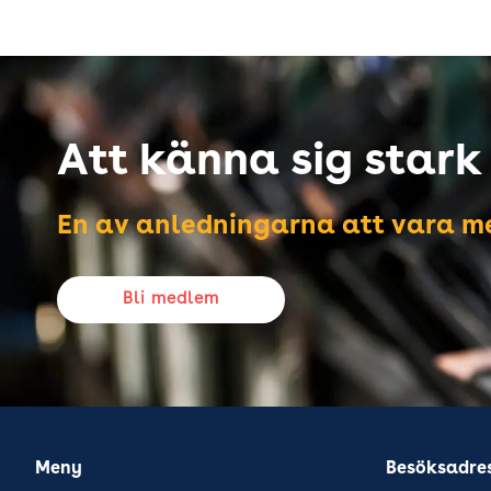
Att känna sig stark i
En av anledningarna att vara me
Bli medlem
Meny
Besöksadre