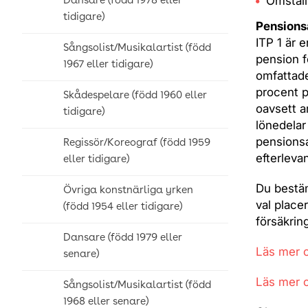
Omstäl
Dansare (född 1978 eller
tidigare)
Pensions
ITP 1 är 
Sångsolist/Musikalartist (född
pension f
1967 eller tidigare)
omfattade
procent p
Skådespelare (född 1960 eller
oavsett a
tidigare)
lönedelar
pensionsa
Regissör/Koreograf (född 1959
efterleva
eller tidigare)
Du bestäm
Övriga konstnärliga yrken
val place
(född 1954 eller tidigare)
försäkrin
Dansare (född 1979 eller
Läs mer 
senare)
Läs mer 
Sångsolist/Musikalartist (född
1968 eller senare)