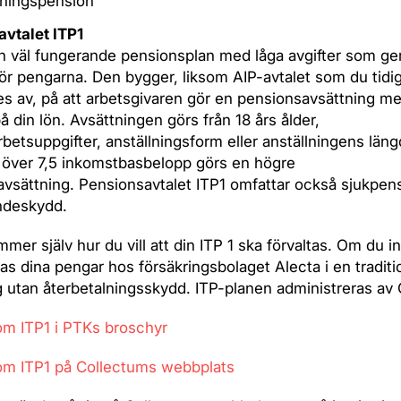
lningspension
avtalet ITP1
en väl fungerande pensionsplan med låga avgifter som ge
ör pengarna. Den bygger, liksom AIP-avtalet som du tidi
s av, på att arbetsgivaren gör en pensionsavsättning m
å din lön. Avsättningen görs från 18 års ålder,
rbetsuppgifter, anställningsform eller anställningens läng
 över 7,5 inkomstbasbelopp görs en högre
vsättning. Pensionsavtalet ITP1 omfattar också sjukpen
ndeskydd.
mer själv hur du vill att din ITP 1 ska förvaltas. Om du in
ras dina pengar hos försäkringsbolaget Alecta i en traditi
g utan återbetalningsskydd. ITP-planen administreras av
om ITP1 i PTKs broschyr
om ITP1 på Collectums webbplats