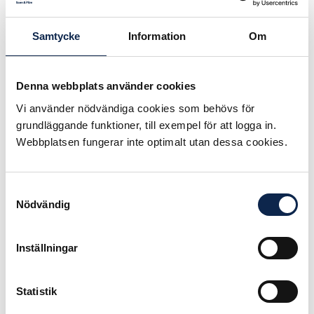
konstnärer av ovan angivna
yrkeskategorier kan söka stipendier.
Både du som svensk medborgare
Samtycke
Information
Om
och du som bor i Sverige men har
medborgarskap i ett annat land kan
söka.
Denna webbplats använder cookies
Vi använder nödvändiga cookies som behövs för
Skickar du flera ansökningar
grundläggande funktioner, till exempel för att logga in.
använder vi den senast inskickade
Webbplatsen fungerar inte optimalt utan dessa cookies.
versionen.
Ansökan är nu stängd. Nästa
Samtyckesval
ansökningsperiod är mars 2027.
Nödvändig
Inställningar
Statistik