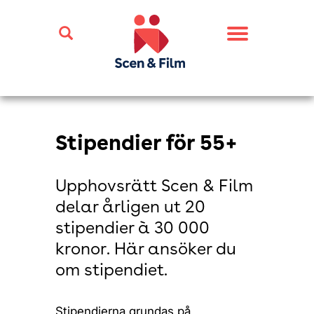
Toggle
navigation
Stipendier för 55+
Upphovsrätt Scen & Film
delar årligen ut 20
stipendier à 30 000
kronor. Här ansöker du
om stipendiet.
Stipendierna grundas på