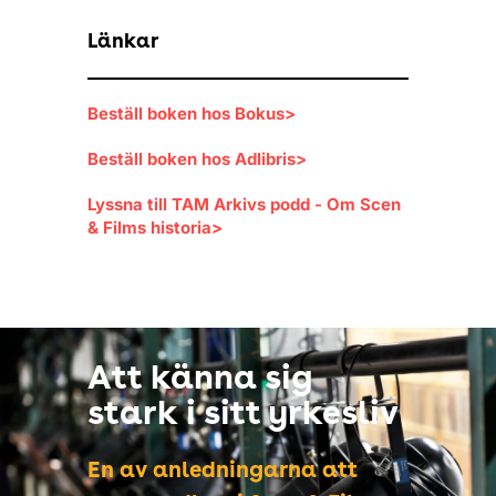
Länkar
Beställ boken hos Bokus>
Beställ boken hos Adlibris>
Lyssna till TAM Arkivs podd - Om Scen
& Films historia>
Att känna sig
stark i sitt yrkesliv
En av anledningarna att