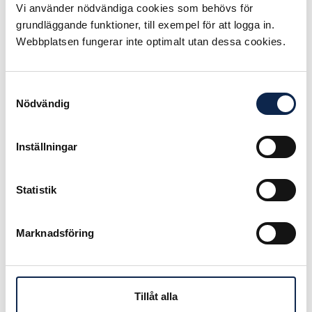
Av medlemmarna har endast 10-15
Vi använder nödvändiga cookies som behövs för
procent fasta jobb. Den stora
grundläggande funktioner, till exempel för att logga in.
majoriteten arbetar som frilansare
Webbplatsen fungerar inte optimalt utan dessa cookies.
med visstidsanställningar, men en
växande grupp som frilansande
Samtyckesval
egenföretagare eller så kallade
Nödvändig
kombinatörer. En framtida utmaning
är att skapa bra villkor och
utvecklingsmöjligheter oavsett
Inställningar
anlitandeform. Den skarpa åtskillnad
mellan anställda och företagare som
Statistik
präglar regelsystemen är
främmande för de flesta frilansare.
Vilket speglas i bokens titel, det är
Marknadsföring
yrket och det konstnärliga arbetet
som står i förgrunden.
Tillåt alla
Historikens författare Jaan Kolk var