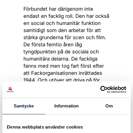
Förbundet har därigenom inte
endast en facklig roll. Den har också
en social och humanitär funktion
samtidigt som den arbetar för att
stärka grunderna för scen och film.
De första femtio åren låg
tyngdpunkten på de sociala och
humanitära delarna. De fackliga
fanns med men tog fart först efter
att Fackorganisationen inrättades
1944. Och utöver att driva på för
ökade resurser till scen- och
filmbranschen har förbundet, bland
annat genom sitt
Samtycke
Information
Om
jämställdhetsarbete, bidragit till att
göra den mer inkluderande och
relevant.
Denna webbplats använder cookies