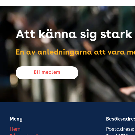
Att känna sig stark i
En av anledningarna att vara me
Bli medlem
Meny
Besöksadre
Hem
Postadress: