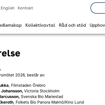
n English
Kontakt
edlemskap
Kollektivavtal
Råd och stöd
Upphov
relse
n
årsmötet 2026, består av:
ukka
, Filmstaden Örebro
e Johansson,
Victoria Stockholm
Marcusson,
Svenska Bio Mariestad
keroth
, Folkets Bio Panora Malmö/Kino Lund