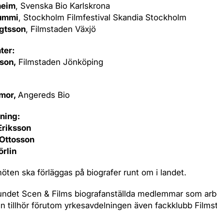
heim
, Svenska Bio Karlskrona
Lummi
, Stockholm Filmfestival Skandia Stockholm
ngtsson
, Filmstaden Växjö
ter:
son,
Filmstaden Jönköping
lmor,
Angereds Bio
ning:
Eriksson
Ottosson
örlin
öten ska förläggas på biografer runt om i landet.
undet Scen & Films biografanställda medlemmar som arb
n tillhör förutom yrkesavdelningen även fackklubb Film