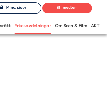
Mina sidor
Bli medlem
srätt
Yrkesavdelningar
Om Scen & Film
AKT