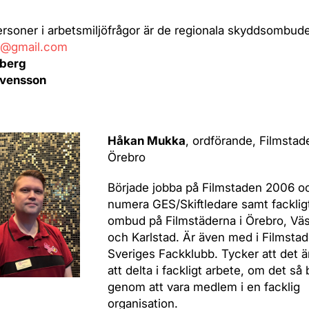
rsoner i arbetsmiljöfrågor är de regionala skyddsombud
7@gmail.com
lberg
Svensson
Håkan Mukka
, ordförande, Filmstad
Örebro
Började jobba på Filmstaden 2006 o
numera GES/Skiftledare samt facklig
ombud på Filmstäderna i Örebro, Vä
och Karlstad. Är även med i Filmsta
Sveriges Fackklubb. Tycker att det är
att delta i fackligt arbete, om det så 
genom att vara medlem i en facklig
organisation.