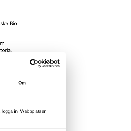
nska Bio
lm
oria.
lskar
därför
 facket
Om
ka Bio
och kan
t logga in. Webbplatsen
askinist
m-film.