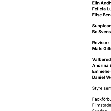
Elin And
Felicia 
Elise Be
Supplean
Bo Svens
Revisor:
Mats Gil
Valbered
Andrina 
Emmelie 
Daniel W
Styrelsem
Fackförb
Filmstade