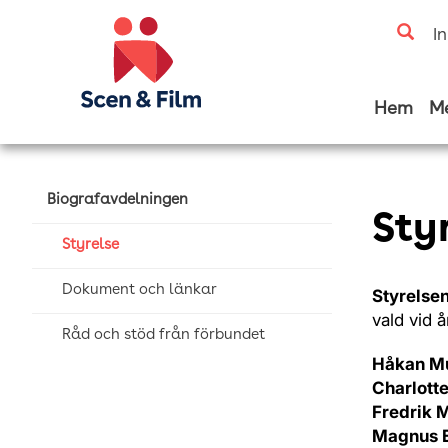
I
Hem
M
Biografavdelningen
Sty
Styrelse
Dokument och länkar
Styrelse
vald vid 
Råd och stöd från förbundet
Håkan M
Charlott
Fredrik 
Magnus E