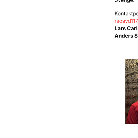
Sverige.
Kontaktpe
rsoavd11
Lars Car
Anders 