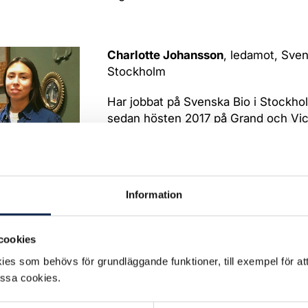
Charlotte Johansson
, ledamot, Sve
Stockholm
Har jobbat på Svenska Bio i Stockho
sedan hösten 2017 på Grand och Vict
Är även skyddsombud på Victoria. Ä
mina arbetsplatser och kollegor och 
känns det extra viktigt att vara med i
så att allt går rätt till.
Information
Fredrik Marcusson
, ledamot, Svens
Skövde/Mariestad
cookies
Jobbat sedan tidigt 90-tal inom bio 
es som behövs för grundläggande funktioner, till exempel för at
väl vara en av de som kan kalla sig m
essa cookies.
och som klippt gammal hederlig 35m