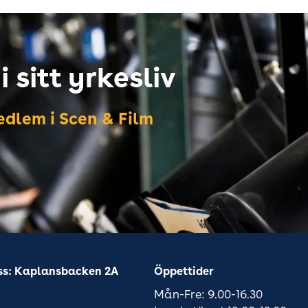
 sitt yrkesliv
dlem i Scen & Film
ss: Kaplansbacken 2A
Öppettider
Mån-Fre: 9.00-16.30