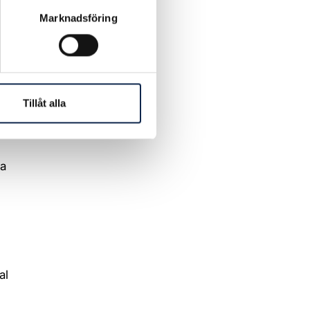
nde med
Marknadsföring
Tillåt alla
na
al