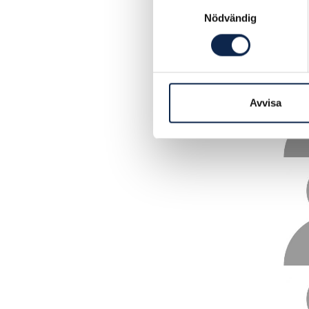
Samtyckesval
Nödvändig
Avvisa