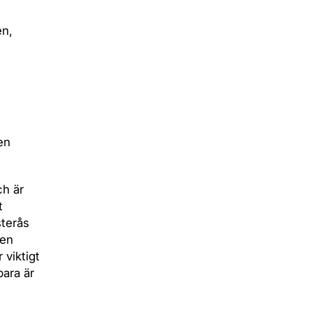
en,
en
ch är
t
sterås
den
 viktigt
bara är