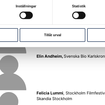
55år bosatt i Mariestad, ensamståe
Inställningar
Statistik
3 småttingar i form av katter.
Magnus Ekeroth,
Folkets Bio Panora
Malmö/Kino Lund
Tillåt urval
Elin Andheim,
Svenska Bio Karlskro
Felicia Lummi
, Stockholm Filmfestiv
Skandia Stockholm