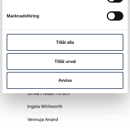
Sara Andersson
Marknadsföring
Melinda Gustavson
Tillåt alla
Stina Edström Gougoulakis
Irma Asp
Tillåt urval
Janette Skille
Avvisa
Ulrika Fredén Hirsch
Ingela Whitworth
Vennuja Anand