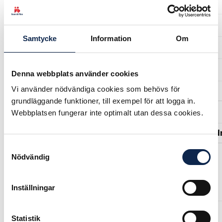
Mia Wallgren
Felicia Holma
Samtycke
Information
Om
Eleonor Fahlén
Miski Ibrahim
Denna webbplats använder cookies
Vi använder nödvändiga cookies som behövs för
Regionalt skyddsombud:
grundläggande funktioner, till exempel för att logga in.
Tristan Agdler
Webbplatsen fungerar inte optimalt utan dessa cookies.
Medlem/Förtroendevald/Kommunikation/Admi
Samtyckesval
Nödvändig
Linda Syrén
Inställningar
Åse Axberg
Statistik