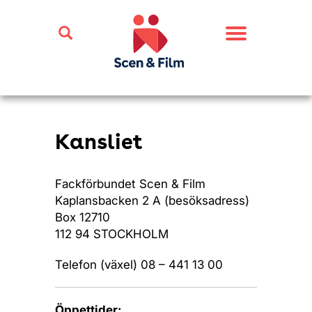
Toggle
navigation
Kansliet
Fackförbundet Scen & Film
Kaplansbacken 2 A (besöksadress)
Box 12710
112 94 STOCKHOLM
Telefon (växel) 08 – 441 13 00
Öppettider: