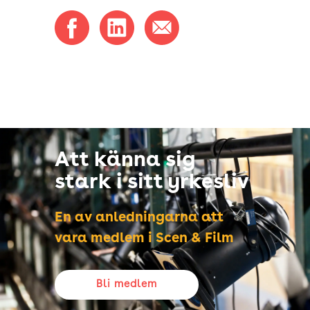
Att känna sig
stark i sitt yrkesliv
En av anledningarna att
vara medlem i Scen & Film
Bli medlem