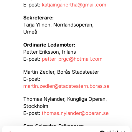
E-post:
katjaingahertha@gmail.com
Sekreterare:
Tarja Ylinen, Norrlandsoperan,
Umeå
Ordinarie Ledamöter:
Petter Eriksson, frilans
E-post:
petter_prgc@hotmail.com
Martin Zedler, Borås Stadsteater
E-post:
martin.zedler@stadsteatern.boras.se
Thomas Nylander, Kungliga Operan,
Stockholm
E-post:
thomas.nylander@operan.se
Sara Selander, Folkoperan,