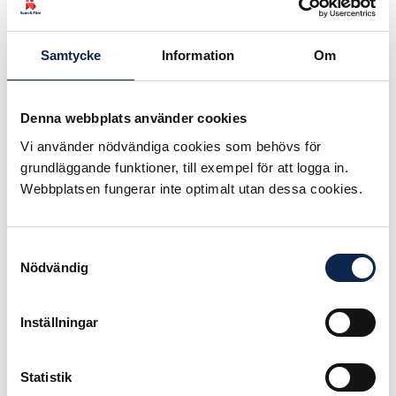
Stockholm
Joakim Ekström, Smålands Musik &
Samtycke
Information
Om
Teater
E-post:
joakim.ekstrom@smot.se
Denna webbplats använder cookies
Trine Ströhemann, Regionteater
Väst/Uddevalla
Vi använder nödvändiga cookies som behövs för
E-
grundläggande funktioner, till exempel för att logga in.
post
:trine.strohemann@gmail.com
Webbplatsen fungerar inte optimalt utan dessa cookies.
Revisor:
Kjäll Åkerblom
Samtyckesval
Nödvändig
Inställningar
Statistik