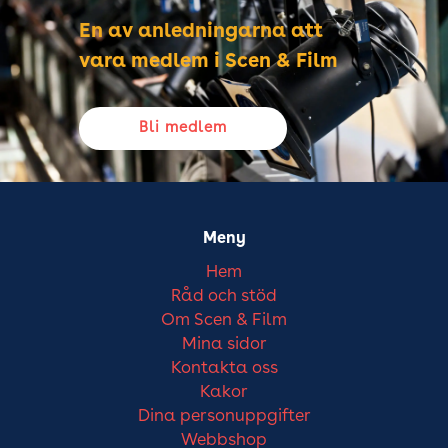
En av anledningarna att
vara medlem i Scen & Film
Bli medlem
Meny
Hem
Råd och stöd
Om Scen & Film
Mina sidor
Kontakta oss
Kakor
Dina personuppgifter
Webbshop