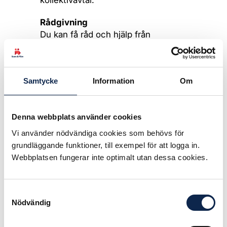
kollektivavtal.
Rådgivning
Du kan få råd och hjälp från
medlemsrådgivningen. I vissa lägen
kan du beviljas rättshjälp. Kontakta
Scen & Films medlemsrådgivning
.
Samtycke
Information
Om
Kompetensutveckling
Scen & Film arbetar för att du ska få
Denna webbplats använder cookies
möjlighet till kompetensutveckling,
utöver det som din yrkesavdelning
Vi använder nödvändiga cookies som behövs för
gör. Läs mer om
grundläggande funktioner, till exempel för att logga in.
kompetensutveckling.
Webbplatsen fungerar inte optimalt utan dessa cookies.
Facklig utbildning
Scen & Film har fackliga utbildningar
Samtyckesval
i en rad ämnen. Aktuella kurser
Nödvändig
hittar du under
På gång
.
Du kan också lära mer om Scen &