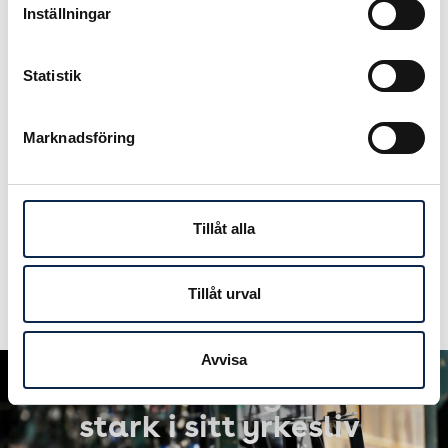
Inställningar
Film och om fackligt arbete i Scen &
Films webbkurs för förtroendevalda,
som är öppen för alla. Den
hittar du
Statistik
här
.
Marknadsföring
Tillåt alla
Tillåt urval
Avvisa
Att känna sig
stark i sitt yrkesliv