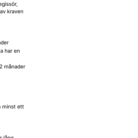
egissör,
 av kraven
ader
a har en
 12 månader
 minst ett
r lång