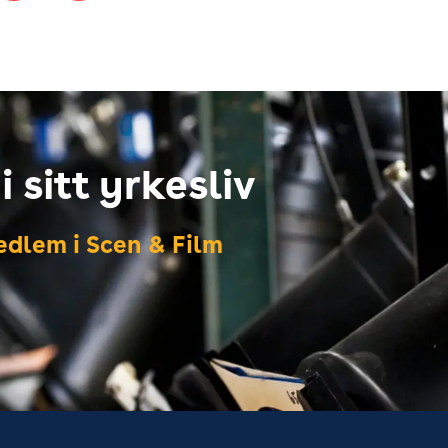
 sitt yrkesliv
dlem i Scen & Film