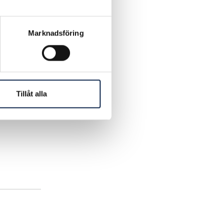
personal
edlem.
Marknadsföring
Tillåt alla
empel om
har