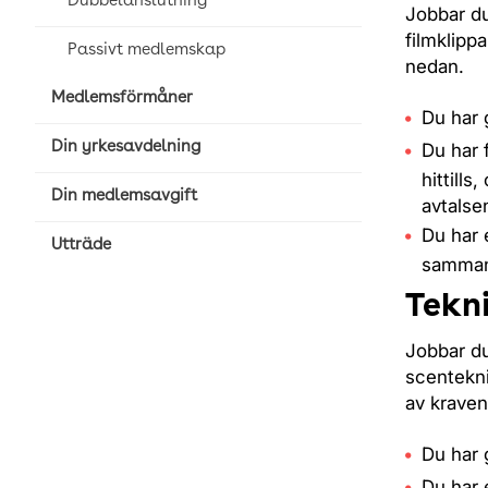
Dubbelanslutning
Jobbar du
filmklipp
Passivt medlemskap
nedan.
Medlemsförmåner
Du har
Din yrkesavdelning
Du har 
hittill
Din medlemsavgift
avtalse
Du har 
Utträde
samman
Tekn
Jobbar du
scentekni
av kraven
Du har
Du har 