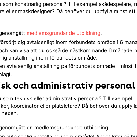
 som konstnärlig personal? Till exempel skådespelare, r
are eller maskdesigner? Då behöver du uppfylla minst ett
 genomgått
medlemsgrundande utbildning
.
försörjt dig avtalsenligt inom förbundets område i 6 mån
s, och kan visa att du också de nästkommande 6 månadern
nlig anställning inom förbundets område.
en avtalsenlig anställning på förbundets område i minst
lagt.
isk och administrativ personal
 som teknisk eller administrativ personal? Till exempel
ker, koordinator eller platsletare? Då behöver du uppfylla
 nedan.
 genomgått en medlemsgrundande utbildning.
en avtalsenlig anställning inom området (inget krav på hu