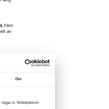
& Film!
ett av
Om
t logga in. Webbplatsen
ag?