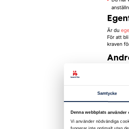
anställn
Egen
Är du
ege
För att b
kraven fö
Andr
Utöver or
medlemsk
Student
Samtycke
Barn och
Dubbelan
Passiv m
Denna webbplats använder 
Vi använder nödvändiga cooki
Jag u
fungerar inte optimalt utan d