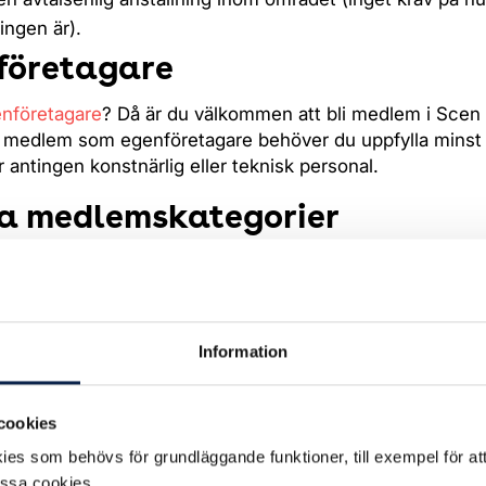
ingen är).
företagare
nföretagare
? Då är du välkommen att bli medlem i Scen 
li medlem som egenföretagare behöver du uppfylla minst 
r antingen konstnärlig eller teknisk personal.
a medlemskategorier
dinarie medlemskap har Scen & Film flera olika
ategorier. Läs mer om dessa via länkarna nedan.
Information
 unga
slutning
edlem
cookies
es som behövs för grundläggande funktioner, till exempel för at
ppfyller inte kraven, hur gör j
essa cookies.