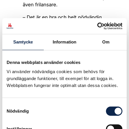
även frilansare.
– Det är en bra och helt nödvändig
satsning som görs. Nu är det av
största vikt att de myndigheter som
får uppdraget agerar snabbt för att
Samtycke
Information
Om
medlen ska träffa rätt. Samtidigt
behövs arbetsmarknadspolitiska
åtgärder som på ett bättre sätt
Denna webbplats använder cookies
inkluderar egenföretagare, till
Vi använder nödvändiga cookies som behövs för
exempel tillgång till a-kassan, säger
grundläggande funktioner, till exempel för att logga in.
Simon Norrthon, ordförande i
Webbplatsen fungerar inte optimalt utan dessa cookies.
Teaterförbundet för scen och film.
– Vi kommer också att kämpa för att
Samtyckesval
även filmområdet och privatteatrar
Nödvändig
får del av regeringens särskilda
satsningar, säger Simon Norrthon.
Inställningar