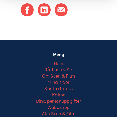
Meny
Hem
Råd och stöd
Om Scen & Film
Mina sidor
Kontakta oss
Kakor
Dina personuppgifter
Webbshop
Akti Scen & Film