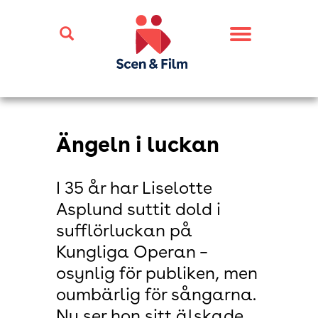
Toggle
navigation
Ängeln i luckan
I 35 år har Liselotte
Asplund suttit dold i
sufflörluckan på
Kungliga Operan –
osynlig för publiken, men
oumbärlig för sångarna.
Nu ser hon sitt älskade