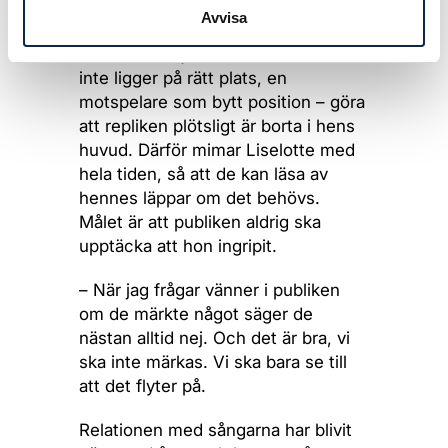
Avvisa
Även om sångaren kan sin roll kan
en liten detalj – en rekvisita som
inte ligger på rätt plats, en
motspelare som bytt position – göra
att repliken plötsligt är borta i hens
huvud. Därför mimar Liselotte med
hela tiden, så att de kan läsa av
hennes läppar om det behövs.
Målet är att publiken aldrig ska
upptäcka att hon ingripit.
– När jag frågar vänner i publiken
om de märkte något säger de
nästan alltid nej. Och det är bra, vi
ska inte märkas. Vi ska bara se till
att det flyter på.
Relationen med sångarna har blivit