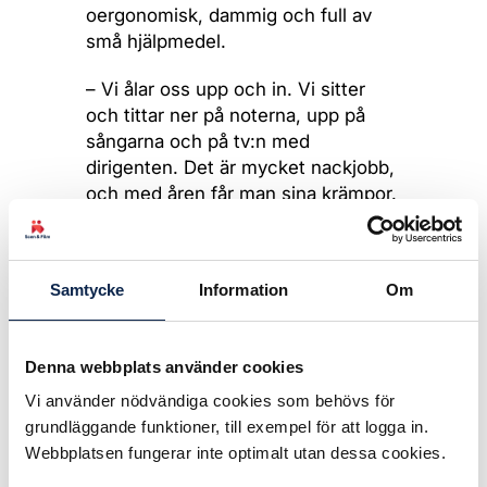
oergonomisk, dammig och full av
små hjälpmedel.
– Vi ålar oss upp och in. Vi sitter
och tittar ner på noterna, upp på
sångarna och på tv:n med
dirigenten. Det är mycket nackjobb,
och med åren får man sina krämpor.
Från luckan har hon ögonkontakt
med sångarna. Hon kan peka för att
Samtycke
Information
Om
ge en insats, hålla upp en
stopphand för att tysta eller visa att
de sjunger för snabbt. Hon följer
Denna webbplats använder cookies
dirigentens minsta rörelser i en liten
monitor och takterar ibland själv
Vi använder nödvändiga cookies som behövs för
med handen när en sångare har
grundläggande funktioner, till exempel för att logga in.
svårt att se taktslagen.
Webbplatsen fungerar inte optimalt utan dessa cookies.