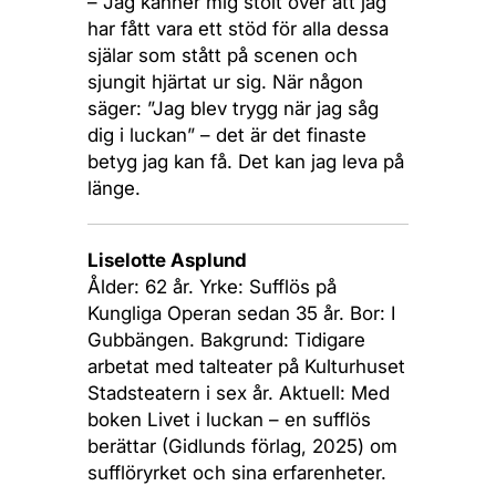
– Jag känner mig stolt över att jag
har fått vara ett stöd för alla dessa
själar som stått på scenen och
sjungit hjärtat ur sig. När någon
säger: ”Jag blev trygg när jag såg
dig i luckan” – det är det finaste
betyg jag kan få. Det kan jag leva på
länge.
Liselotte Asplund
Ålder: 62 år. Yrke: Sufflös på
Kungliga Operan sedan 35 år. Bor: I
Gubbängen. Bakgrund: Tidigare
arbetat med talteater på Kulturhuset
Stadsteatern i sex år. Aktuell: Med
boken Livet i luckan – en sufflös
berättar (Gidlunds förlag, 2025) om
sufflöryrket och sina erfarenheter.