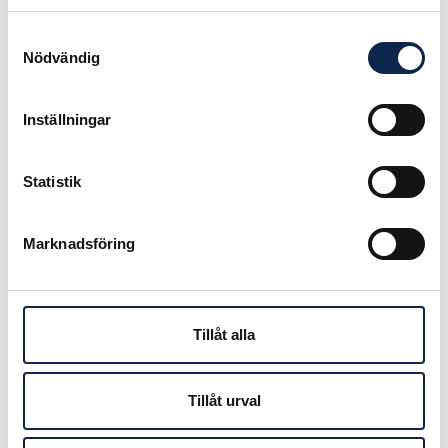
– Vi gör så mycket mer än att ge
ord. Ibland sjunger jag in dem om
Samtyckesval
jag ser att de tappat bort sig. Då
Nödvändig
känner de igen sin ton och hittar
tillbaka direkt.
Inställningar
En föreställning kan pågå i två, tre
eller fem timmar – ibland ännu
Statistik
längre. Liselotte kan under hela den
tiden aldrig slappna av eller tänka på
Marknadsföring
något annat.
Hur lyckas du hålla koncentrationen
så länge?
Tillåt alla
– Jag kopplar på min jobbhjärna. Det
finns inget alternativ. Man är här och
nu hela tiden. Det är som en
Tillåt urval
meditation, världen utanför existerar
inte just då.