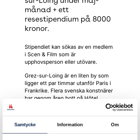
sur-Loing under maj-
månad + ett
resestipendium på 8000
kronor.
Stipendiet kan sökas av en medlem
i Scen & Film som är
upphovsperson eller utövare.
Grez-sur-Loing är en liten by som
ligger ett par timmar utanför Paris i
Frankrike. Flera svenska konstnärer
har genom åren bott på Hôtel
Chevillon, som ägs av
Grez-
stiftelsen
.
Samtycke
Information
Om
Under maj erbjuds boende i en
lägenhet för två personer. Ansökan