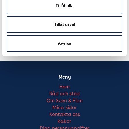
Tillåt alla
Tillåt urval
Avvisa
Meny
Hem
Råd och stöd
Om Scen & Film
Mina sidor
Kontakta oss
Kakor
Dina personuppgifter