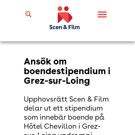
Toggle
navigation
Ansök om
boendestipendium i
Grez-sur-Loing
Upphovsrätt Scen & Film
delar ut ett stipendium
som innebär boende på
Hôtel Chevillon i Grez-