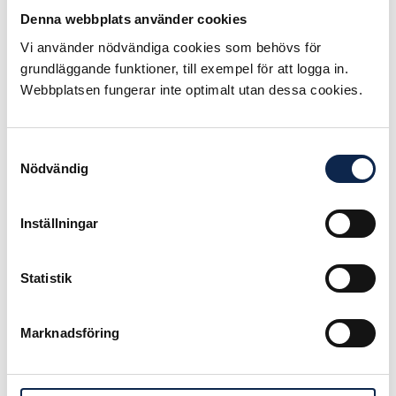
för vistelsen i maj 2026 är öppen 1
Denna webbplats använder cookies
november 2025 – 1 januari 2026.
Besked om mottagare lämnas under
Vi använder nödvändiga cookies som behövs för
februari månad.
grundläggande funktioner, till exempel för att logga in.
Webbplatsen fungerar inte optimalt utan dessa cookies.
Så här söker du stipendiet
Du ansöker genom att fylla i ett
formulär på Mina sidor
, där du
Samtyckesval
Nödvändig
kortfattat beskriver vad du vill göra
med stipendiet.
Inställningar
Ansökan kan göras 1 november – 1
januari.
Statistik
Ansök här!
Marknadsföring
Publicerad:
2025-10-30