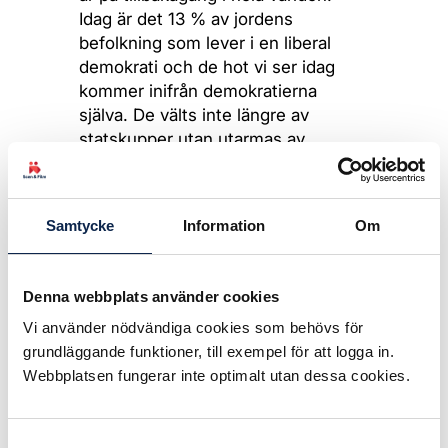
Idag är det 13 % av jordens
befolkning som lever i en liberal
demokrati och de hot vi ser idag
kommer inifrån demokratierna
själva. De välts inte längre av
statskupper utan utarmas av
demokratiskt valda ledare som
koncentrerar makten kring sig
själva, undergräver institutioner och
Samtycke
Information
Om
media, och tar kontroll över kultur
och utbildning. Sverige är
fortfarande den där planeten med
Denna webbplats använder cookies
goda förutsättningar, men, för att
Vi använder nödvändiga cookies som behövs för
citera Bob Hund – även Sverige
grundläggande funktioner, till exempel för att logga in.
ligger i rymden.
Webbplatsen fungerar inte optimalt utan dessa cookies.
Det är dags att ta ett helhetsgrepp
om kulturpolitiken. Igen. När den
Samtyckesval
moderna kulturpolitiken såg dagens