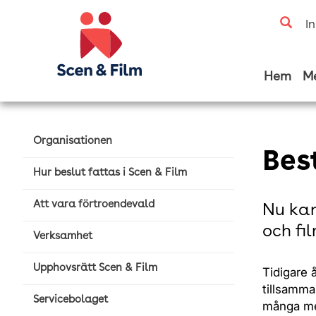
I
Hem
M
Organisationen
Bes
Hur beslut fattas i Scen & Film
Att vara förtroendevald
Nu kan
och fil
Verksamhet
Upphovsrätt Scen & Film
Tidigare 
tillsamma
Servicebolaget
många me