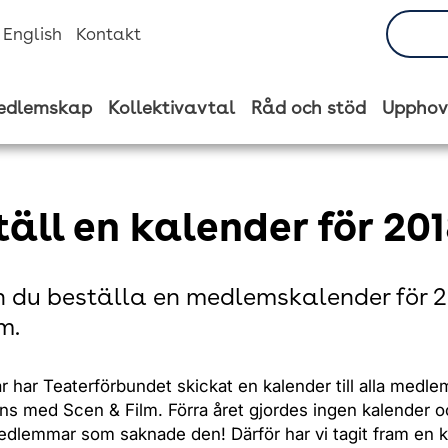
n English
Kontakt
edlemskap
Kollektivavtal
Råd och stöd
Upphov
täll en kalender för 20
 du beställa en medlemskalender för 20
m.
år har Teaterförbundet skickat en kalender till alla medl
ns med Scen & Film. Förra året gjordes ingen kalender o
dlemmar som saknade den! Därför har vi tagit fram en k