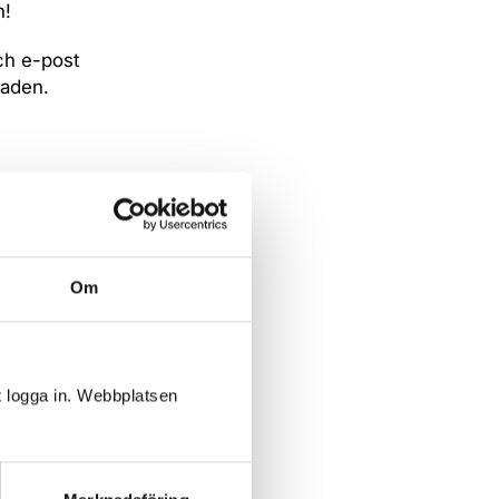
n!
och e-post
raden.
Om
t logga in. Webbplatsen