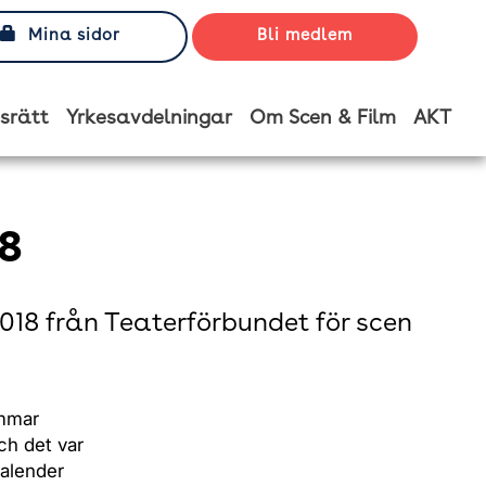
Mina sidor
Bli medlem
srätt
Yrkesavdelningar
Om Scen & Film
AKT
18
18 från Teaterförbundet för scen
emmar
ch det var
alender