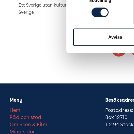
Publicer
Nödvändig
Ett Sverige utan kultur är ett tyst
Sverige
Avvisa
Meny
Besöksadre
Hem
Postadress:
Råd och stöd
Box 12710
Om Scen & Film
112 94 Stoc
Mina sidor