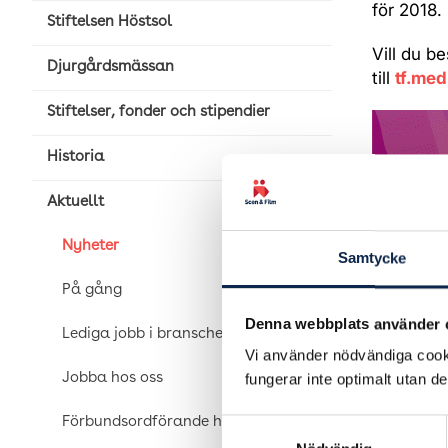
för 2018.
Stiftelsen Höstsol
Vill du b
Djurgårdsmässan
till
tf.me
Stiftelser, fonder och stipendier
Historia
Aktuellt
Nyheter
Samtycke
På gång
Denna webbplats använder 
Lediga jobb i branschen
Vi använder nödvändiga cooki
fungerar inte optimalt utan d
Jobba hos oss
Förbundsordförande har ordet
Samtyckesval