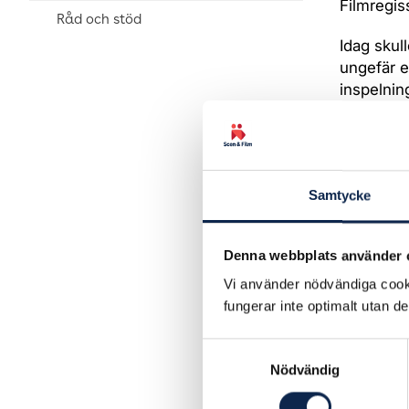
Filmregis
Råd och stöd
Idag skul
ungefär e
inspelning
kommer ku
genomföra
det är må
något ni a
Samtycke
reklam. S
vår, utan
höst?
Denna webbplats använder 
Läs hela b
Vi använder nödvändiga cooki
fungerar inte optimalt utan d
Publicer
Samtyckesval
Nödvändig