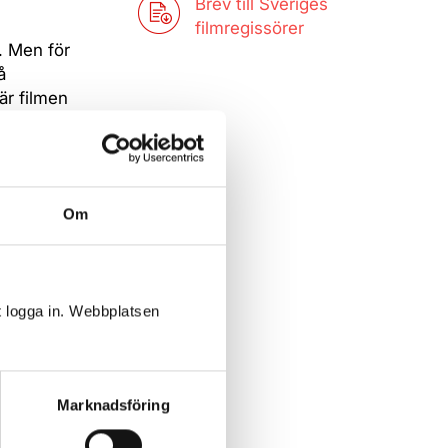
Brev till Sveriges
filmregissörer
”. Men för
å
är filmen
er kunna
 vet att
t pausa
 eller
Om
bete en hel
mmar? I
t logga in. Webbplatsen
Marknadsföring