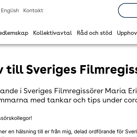
n English
Kontakt
edlemskap
Kollektivavtal
Råd och stöd
Upphov
 till Sveriges Filmregis
ande i Sveriges Filmregissörer Maria Eri
marna med tankar och tips under coro
ssörskollegor!
r en hälsning till er från mig, delad ordförande för Sver