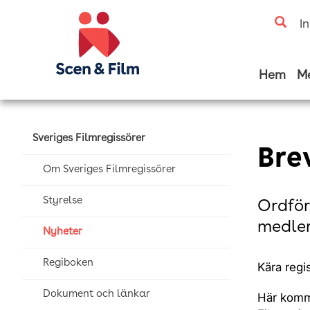
I
Hem
M
Sveriges Filmregissörer
Brev
Om Sveriges Filmregissörer
Styrelse
Ordför
medlem
Nyheter
Regiboken
Kära regi
Dokument och länkar
Här komme