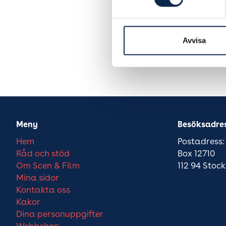
Avvisa
Meny
Besöksadre
Hem
Postadress:
Råd och stöd
Box 12710
Om Scen & Film
112 94 Stoc
Mina sidor
Kontakta oss
Kakor
Dina personuppgifter