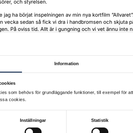
sörer, och styrelsen.
le jag ha börjat inspelningen av min nya kortfilm ”Allvaret
n vecka sedan så fick vi dra i handbromsen och skjuta p
en. På oviss tid. Allt är i gungning och vi vet ännu inte n
nna bli gjord. Eller ens om vi nu överhuvudtaget komm
 den, eftersom vi har dragit på oss ökade kostnader. Jag
nga bland er som är i samma situation som mig. Som fåt
rbetat oerhört hårt för. Kanske en kortfilm, långfilm, serie
Information
om kanske dessutom, likt jag själv, plötsligt står utan ar
 att veta när nästa jobb kommer att dyka upp. Är det i so
cookies
revet i PDF:n här intill.
es som behövs för grundläggande funktioner, till exempel för at
essa cookies.
ad:
2020-04-08
Inställningar
Statistik