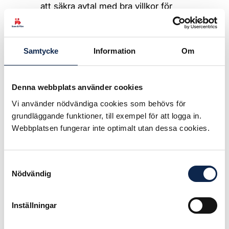
att säkra avtal med bra villkor för
upphovspersoner och utövare på en
global marknad. Med Christine
Strindbergs goda kunskaper och
Samtycke
Information
Om
erfarenheter kommer
Teaterförbundet och
Rättighetsbolaget att fortsätta vara
Denna webbplats använder cookies
en offensiv avtalspart, säger Simon
Vi använder nödvändiga cookies som behövs för
Norrthon, ordförande i
grundläggande funktioner, till exempel för att logga in.
Teaterförbundets Rättighetsbolag.
Webbplatsen fungerar inte optimalt utan dessa cookies.
– Det ska bli väldigt spännande och
roligt säger Christine Strindberg.
Det är särskilt viktigt att på ett
Samtyckesval
Nödvändig
strategiskt och långsiktigt sätt värna
svenska rättigheter och
upphovspersoners ersättningar
Inställningar
både på en nationell och
internationell marknad. Jag är