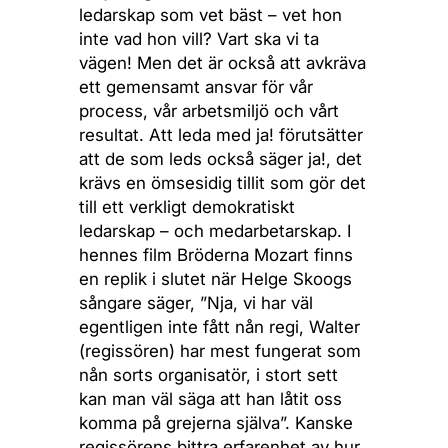
ledarskap som vet bäst – vet hon
inte vad hon vill? Vart ska vi ta
vägen! Men det är också att avkräva
ett gemensamt ansvar för vår
process, vår arbetsmiljö och vårt
resultat. Att leda med ja! förutsätter
att de som leds också säger ja!, det
krävs en ömsesidig tillit som gör det
till ett verkligt demokratiskt
ledarskap – och medarbetarskap. I
hennes film Bröderna Mozart finns
en replik i slutet när Helge Skoogs
sångare säger, ”Nja, vi har väl
egentligen inte fått nån regi, Walter
(regissören) har mest fungerat som
nån sorts organisatör, i stort sett
kan man väl säga att han låtit oss
komma på grejerna själva”. Kanske
regissörens bittra erfarenhet av hur