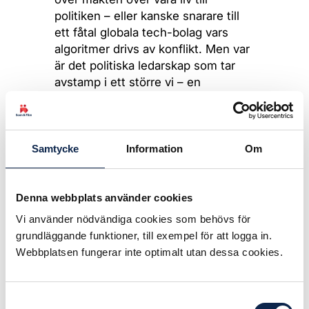
politiken – eller kanske snarare till
ett fåtal globala tech-bolag vars
algoritmer drivs av konflikt. Men var
är det politiska ledarskap som tar
avstamp i ett större vi – en
ensemble – och som tar oss framåt
utan att kasta de svagaste under
bussen? De flesta av oss vill vara
med och bidra om vi inkluderas, om
Samtycke
Information
Om
vi får ett ja.
När jag lyssnar in det politiska
Denna webbplats använder cookies
ledarskapet hör jag mycket lite
Vi använder nödvändiga cookies som behövs för
framtidstro, faktiskt ganska mycket
grundläggande funktioner, till exempel för att logga in.
gnäll – Varför just jag? Varför just vi?
Webbplatsen fungerar inte optimalt utan dessa cookies.
Varför ska just Sverige leda den
gröna omställningen? Varför ska just
Sverige bidra med mer bistånd än
Samtyckesval