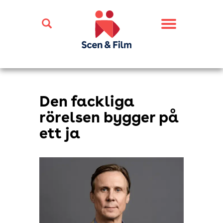
Toggle
navigation
Den fackliga
rörelsen bygger på
ett ja