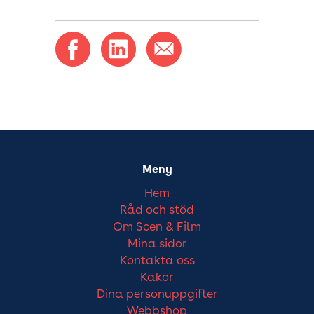
Meny
Hem
Råd och stöd
Om Scen & Film
Mina sidor
Kontakta oss
Kakor
Dina personuppgifter
Webbshop