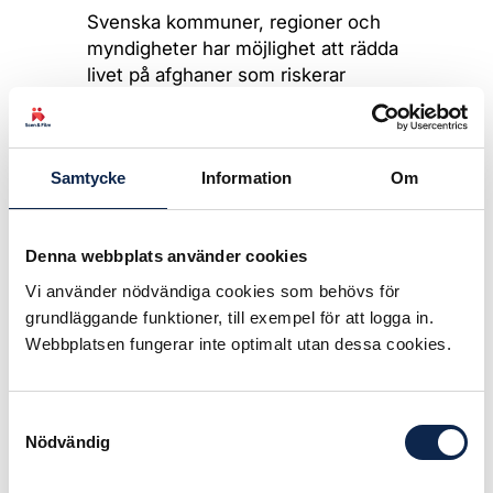
Svenska kommuner, regioner och
myndigheter har möjlighet att rädda
livet på afghaner som riskerar
avrättning på grund av sina yrken.
Fristadsprogrammet är ett exempel
där Kulturrådet och Migrationsverket
Samtycke
Information
Om
samverkar med kommuner genom
att erbjuda hotade konstnärer och
kulturarbetare en möjlighet att leva
Denna webbplats använder cookies
och verka.
Vi använder nödvändiga cookies som behövs för
25 kommuner gör detta i dag. Men
grundläggande funktioner, till exempel för att logga in.
det finns ytterligare 265 kommuner i
Webbplatsen fungerar inte optimalt utan dessa cookies.
landet.
Vi vädjar nu till regioner och
Samtyckesval
kommuner att aktivt bjuda in
Nödvändig
journalister, författare, fotografer,
musiker, konstnärer, film och