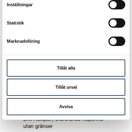
Inställningar
kulturarbetare till Sverige: ge dem
visum och en möjlighet att undgå
terrorn som väntar.
Statistik
Tillsammans kan vi rädda liv!
Marknadsföring
Martin von Krogh
, regissör, Cinema
Pameer
Tillåt alla
Astrid Menasanch Tobieson
,
regissör/dramatiker
Tillåt urval
Calle Nathanson
, VD Folkets Hus
och Parker
Avvisa
Erik Halkjaer
, ordförande Reportrar
utan gränser