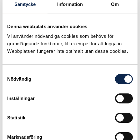
De har startat SWAN –Swiss
Samtycke
Information
Om
Women’s Audiovisual Network som
har högt satta mål för att öka
Denna webbplats använder cookies
jämställdheten i filmbranschen. De
berättade om sitt arbete och
Vi använder nödvändiga cookies som behövs för
manifest – vad de önskar uppnå.
grundläggande funktioner, till exempel för att logga in.
SWAN är en motsvarighet till WIFT.
Webbplatsen fungerar inte optimalt utan dessa cookies.
De har nu fått in statistik över
jämställdhetssiffrorna och har börjat
med försiktig kvotering, men inte
Samtyckesval
Nödvändig
50-50 i första ledet.
Ladda ner hela rapporten.
Inställningar
Publicerad:
2017-12-07
Statistik
Marknadsföring