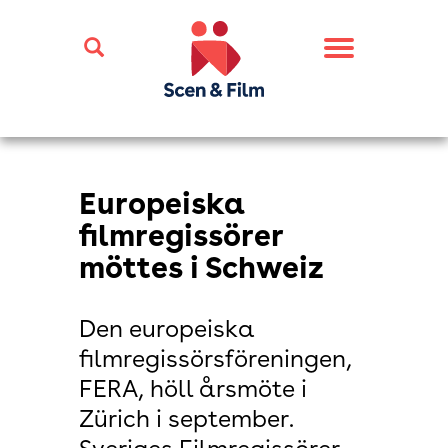
Toggle
navigation
Europeiska
filmregissörer
möttes i Schweiz
Den europeiska
filmregissörsföreningen,
FERA, höll årsmöte i
Zürich i september.