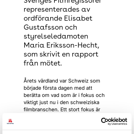
Sveriges Filmregissörer
representerades av
ordförande Elisabet
Gustafsson och
styrelseledamoten
Maria Eriksson-Hecht,
som skrivit en rapport
från mötet.
Årets värdland var Schweiz som
började första dagen med att
berätta om vad som är i fokus och
viktigt just nu i den schweiziska
filmbranschen. Ett stort fokus är
jämställdhetsarbetet, som lyftes
förra General Assembly och som
sedan dess har haft full fart framåt.