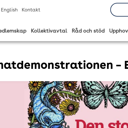
n English
Kontakt
edlemskap
Kollektivavtal
Råd och stöd
Upphov
matdemonstrationen – E