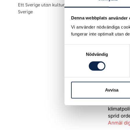
Scen & Fi
Ett Sverige utan kultur är ett tyst
augusti 
Sverige
Denna webbplats använder 
Söndagen
Vi använder nödvändiga cooki
klimatet 
fungerar inte optimalt utan d
Länk till
Samtyckesval
Scen & Fi
Nödvändig
omställni
yrkesliv 
Demonstra
genomförs
går tills
Avvisa
Kom och v
klimatpol
sprid orde
Anmäl dig