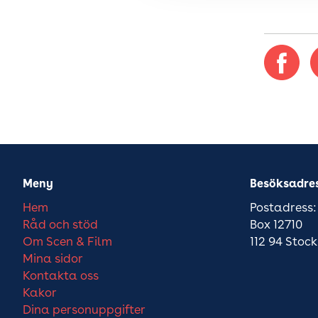
Meny
Besöksadre
Hem
Postadress:
Råd och stöd
Box 12710
Om Scen & Film
112 94 Stoc
Mina sidor
Kontakta oss
Kakor
Dina personuppgifter