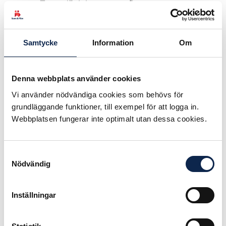
Teamslänk har
Datum:
skickats ut via e-post.
15 okt 2025
Har du inte fått ett
Tid:
mejl? Kontakta oss
Samtycke
Information
Om
09.00 - 09.30
info@scenochfilm.se
.
Ort:
Publicerad:
2025-10-
Denna webbplats använder cookies
Online
01
Vi använder nödvändiga cookies som behövs för
grundläggande funktioner, till exempel för att logga in.
Webbplatsen fungerar inte optimalt utan dessa cookies.
Samtyckesval
Nödvändig
Inställningar