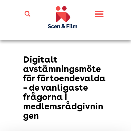
Toggle
navigation
Digitalt
avstämningsmöte
för förtoendevalda
– de vanligaste
frågorna i
medlemsrådgivnin
gen