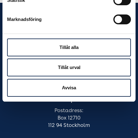
Statistik
Marknadsföring
Meny
Hem
Råd och stöd
Om Scen & Film
Tillåt alla
Mina sidor
Kontakta oss
Tillåt urval
Kakor
Dina personuppgifter
Webbshop
Avvisa
Akti Scen & Film
Besöksadress: Kaplansbacken 2A
Postadress:
Box 12710
112 94 Stockholm