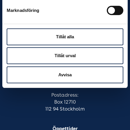
Marknadsföring
Meny
Hem
Råd och stöd
Om Scen & Film
Tillåt alla
Mina sidor
Kontakta oss
Kakor
Tillåt urval
Dina personuppgifter
Webbshop
Avvisa
Akti Scen & Film
Besöksadress: Kaplansbacken 2A
Postadress:
Box 12710
112 94 Stockholm
Öppettider