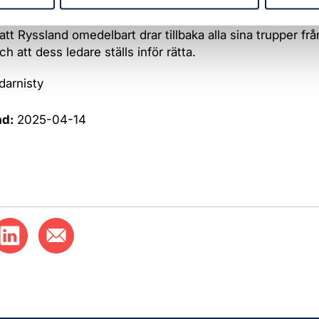
 motstånd.
att Ryssland omedelbart drar tillbaka alla sina trupper frå
h att dess ledare ställs inför rätta.
idarnisty
ad:
2025-04-14