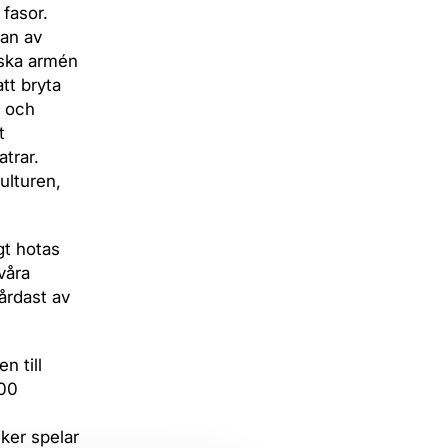
 fasor.
gan av
yska armén
att bryta
r och
t
trar.
ulturen,
gt hotas
våra
årdast av
n till
000
ker spelar