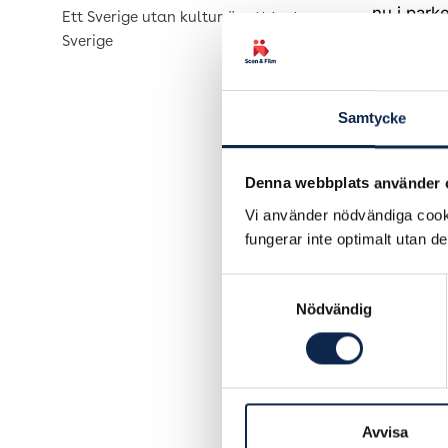
nu i park
Ett Sverige utan kultur är ett tyst
sker. Pub
Sverige
Finansieri
men männ
Samtycke
det som h
internati
möjlighet
Denna webbplats använder 
Vi använder nödvändiga cooki
Ryssland 
fungerar inte optimalt utan d
kommer al
Samtyckesval
Vi som är
Nödvändig
som kan s
det. Inte
tvingas bl
Fackförbu
och deras 
Avvisa