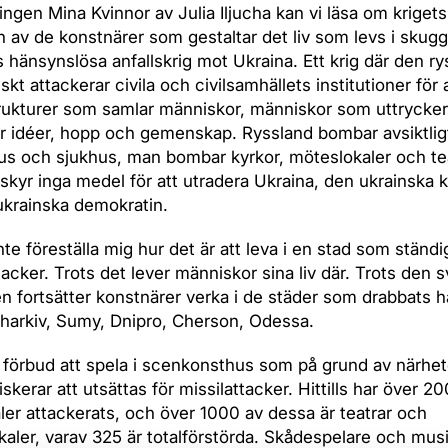
lingen Mina Kvinnor av Julia Iljucha kan vi läsa om krigets
en av de konstnärer som gestaltar det liv som levs i skug
 hänsynslösa anfallskrig mot Ukraina. Ett krig där den r
kt attackerar civila och civilsamhällets institutioner för 
rukturer som samlar människor, människor som uttrycke
r idéer, hopp och gemenskap. Ryssland bombar avsiktlig
s och sjukhus, man bombar kyrkor, möteslokaler och tea
skyr inga medel för att utradera Ukraina, den ukrainska k
krainska demokratin.
nte föreställa mig hur det är att leva i en stad som ständi
tacker. Trots det lever människor sina liv där. Trots den s
en fortsätter konstnärer verka i de städer som drabbats h
 Charkiv, Sumy, Dnipro, Cherson, Odessa.
 förbud att spela i scenkonsthus som på grund av närhete
skerar att utsättas för missilattacker. Hittills har över 2
aler attackerats, och över 1000 av dessa är teatrar och
kaler, varav 325 är totalförstörda. Skådespelare och musi