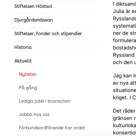
I diktsam
Stiftelsen Höstsol
Julia är 
Rysslands
Djurgårdsmässan
systematis
ner de st
Stiftelser, fonder och stipendier
formulera
bostadshu
Historia
Ryssland 
Aktuellt
och den u
Nyheter
Jag kan i
av nya at
På gång
situation
kriget. I
Lediga jobb i branschen
Det råder
Jobba hos oss
gränsen ri
kulturlok
Förbundsordförande har ordet
konsertlo