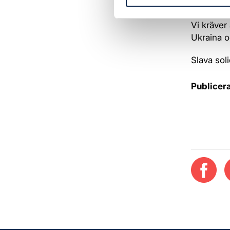
tröst och
Vi kräver 
Ukraina oc
Slava sol
Publicer