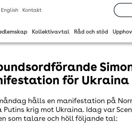
n English
Kontakt
edlemskap
Kollektivavtal
Råd och stöd
Upphov
bundsordförande Simon
ifestation för Ukraina
måndag hålls en manifestation på Norr
 Putins krig mot Ukraina. Idag var Sce
en som talare och höll följande tal: