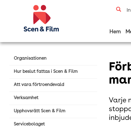
I
Hem
M
Organisationen
För
Hur beslut fattas i Scen & Film
man
Att vara förtroendevald
Verksamhet
Varje 
stoppa
Upphovsrätt Scen & Film
inbjud
Servicebolaget