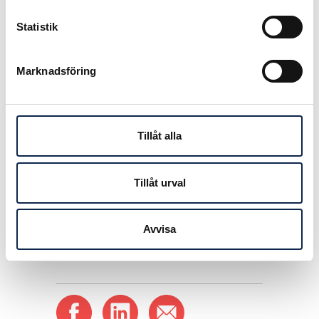
Juryn utgörs av Kommunals
Statistik
kulturkommitté, som förutom
Teaterförbundets ordförande Anna
Marknadsföring
Carlson har bestått av: Jens Assur,
Håkan Bengtsson, Marit Bergman,
Helle Klein, Linda Lengstrand, Jan-
Erik Lindblom, Lawen Mohtadi,
Tillåt alla
Annelie Nordström, Ola Olsson och
Anna Sjögren.
Tillåt urval
Publicerad:
2013-05-06
Avvisa