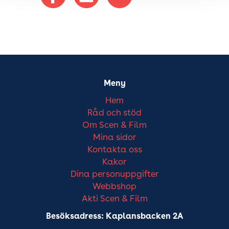
Meny
Hem
Råd och stöd
Om Scen & Film
Mina sidor
Kontakta oss
Kakor
Dina personuppgifter
Webbshop
Akti Scen & Film
Besöksadress: Kaplansbacken 2A