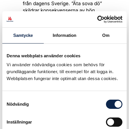
från dagens Sverige. ”Äta sova dö”
skildrar konsekvenserna av hög
arbetslöshet, allt mer osäkra
anställningar och växande sociala
klyftor. Huvudpersonen Rasa förlorar
Samtycke
Information
Om
jobbet men gör allt för att skaffa ett
nytt jobb. Gabriela Pichler ger röst
åt de som tilldelas ”jobbcoacher”
Denna webbplats använder cookies
och förväntas jobba på sin
Vi använder nödvändiga cookies som behövs för
”anställningsbarhet”.
grundläggande funktioner, till exempel för att logga in.
Filmen är fantastiskt gestaltad av
Webbplatsen fungerar inte optimalt utan dessa cookies.
icke-professionella skådespelare.
Det är en film som inte lämnar
Samtyckesval
någon oberörd. ”Äta sova dö”
Nödvändig
handlar om människovärde och
behovet av ett arbetsliv som ger alla
chansen att leva ett gott liv.
Inställningar