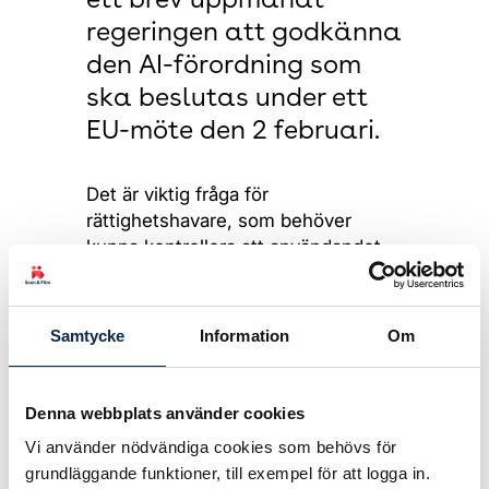
ett brev uppmanat
regeringen att godkänna
den AI-förordning som
ska beslutas under ett
EU-möte den 2 februari.
Det är viktig fråga för
rättighetshavare, som behöver
kunna kontrollera att användandet
av deras verk inte sker utan
tillstånd. Tydliga transparens-krav
när det gäller användandet av AI är
Samtycke
Information
Om
därför av stor betydelse.
Här kan du läsa hela brevet, som är
Denna webbplats använder cookies
ställt till statsministern,
Vi använder nödvändiga cookies som behövs för
civilministern och kultur- och
grundläggande funktioner, till exempel för att logga in.
demokratiministern.