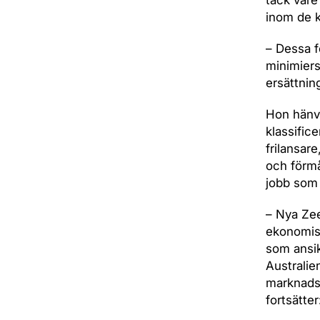
tack vare
inom de k
– Dessa fö
minimiers
ersättnin
Hon hänvi
klassific
frilansare
och förmå
jobb som 
– Nya Zeel
ekonomisk
som ansik
Australie
marknadsf
fortsätter