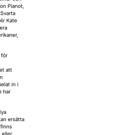
ion Pianot,
 Svarta
lir Kate
era
rikaner,
 för
et att
om
lat in i
e har
Nya
kan ersätta
 finns
 eller