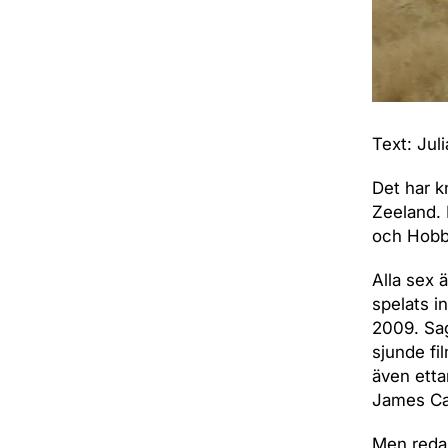
Text: Jul
Det har k
Zeeland. 
och Hobb
Alla sex 
spelats in
2009. Sag
sjunde fi
även etta
James Ca
Men redan