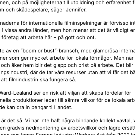
nen, och på möjligheterna till utbildning och erfarenhet f
am och skådespelare, säger Jennifer.
naderna för internationella filminspelningar är förvisso inte
i vissa andra länder, men hon menar att det är väldigt en
 företag att arbeta här – på gott och ont.
lite av en ”boom or bust”-bransch, med glamorösa interna
ner som ger mycket arbete för lokala förmågor. Men när
a och åker hem blir det glapp och brist på arbete. Det blir
ngsindustri, där de tar våra resurser utan att vi får det b
te att filmindustrin ska fungera så.
Ward-Lealand ser en risk att viljan att skapa fördelar för
nella produktioner leder till sämre villkor för de lokala ar
e kan dra in pengar till landet.
är det så. Vi har inte haft några bindande kollektivavtal, v
 en gradvis nedmontering av arbetsvillkor och lägre ersä