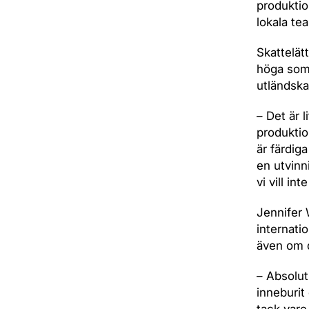
produktio
lokala te
Skattelätt
höga som 
utländska
– Det är 
produktio
är färdig
en utvinni
vi vill in
Jennifer 
internatio
även om d
– Absolut 
inneburit