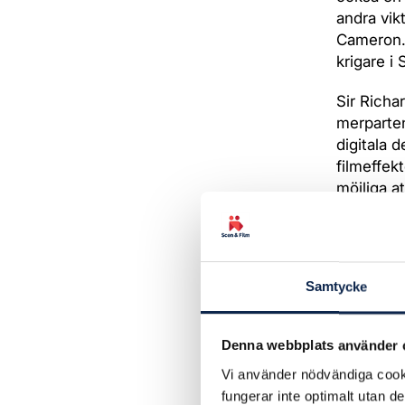
andra vik
Cameron.
krigare i
Sir Richa
merparten
digitala 
filmeffek
möjliga a
– Vi hade
vackra fi
blev en c
Samtycke
stor stolt
landet, i
med annan
Denna webbplats använder 
uppfinni
Vi använder nödvändiga cooki
fungerar inte optimalt utan d
Och så fi