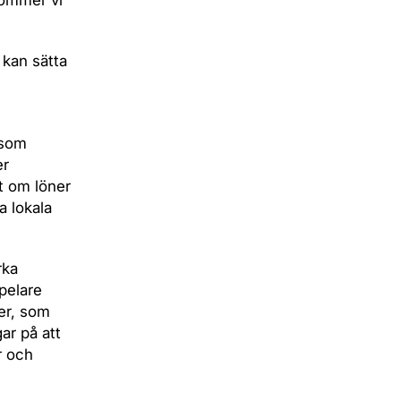
kommer vi
 kan sätta
 som
er
vt om löner
a lokala
rka
spelare
der, som
ar på att
r och