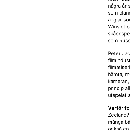
några år 
som blan
änglar so
Winslet o
skådespel
som Russ
Peter Jac
filmindus
filmatiser
hämta, me
kameran, 
princip a
utspelat s
Varför fo
Zeeland? 
många båd
också en 