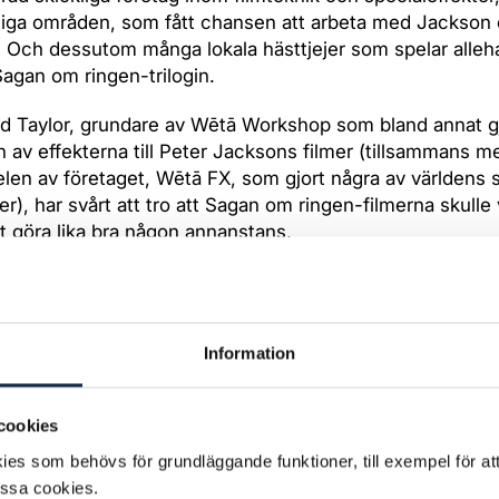
tiga områden, som fått chansen att arbeta med Jackson
 Och dessutom många lokala hästtjejer som spelar alle
 Sagan om ringen-trilogin.
rd Taylor, grundare av Wētā Workshop som bland annat g
 av effekterna till Peter Jacksons filmer (tillsammans 
delen av företaget, Wētā FX, som gjort några av världens 
ter), har svårt att tro att Sagan om ringen-filmerna skulle
tt göra lika bra någon annanstans.
 en dynamisk filmindustri innan de här filmerna. Vi gjorde
lmer, men de sågs aldrig av stora delar av världen. Sagan
hans att verkligen visa upp våra kreativa förmågor. Det f
Information
het i det, för hela Nya Zeeland. Vi har fantastiska talanger
nte bara cast och crew utan alla som understödjer filmpr
 service: catering, byggare, elektriker. Vi har en sådan
cookies
ngsrikedom!
es som behövs för grundläggande funktioner, till exempel för at
essa cookies.
nns förstås det klassiska skälet: Ekonomiska incitament