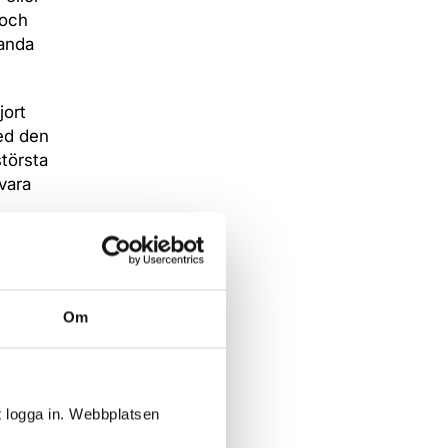
 och
handa
jort
med den
största
 vara
 väldigt
 om ringen
inns en
Om
 i det här
oduktionen
t logga in. Webbplatsen
 som