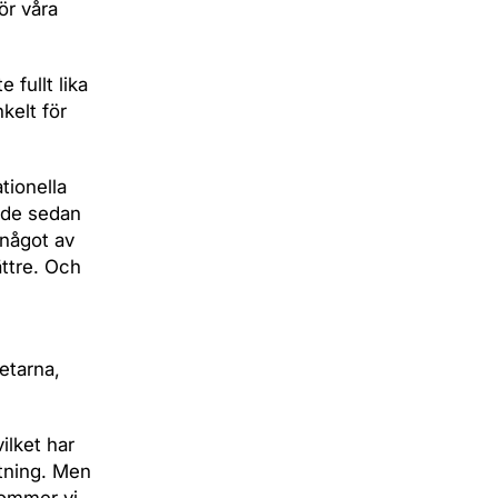
ör våra
 fullt lika
kelt för
tionella
 de sedan
 något av
ättre. Och
betarna,
ilket har
ttning. Men