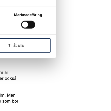
” på 20
Marknadsföring
m uppnår
kala
Tillåt alla
praktiskt
arbetar
m är
er också
film. Men
ss som bor