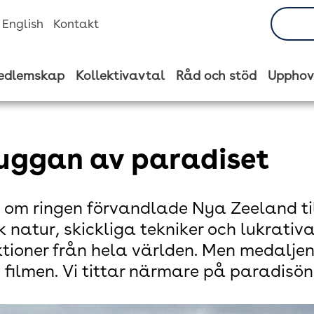
n English
Kontakt
edlemskap
Kollektivavtal
Råd och stöd
Upphov
kuggan av paradiset
om ringen förvandlade Nya Zeeland till
k natur, skickliga tekniker och lukrativ
tioner från hela världen. Men medaljen 
 filmen. Vi tittar närmare på paradisön