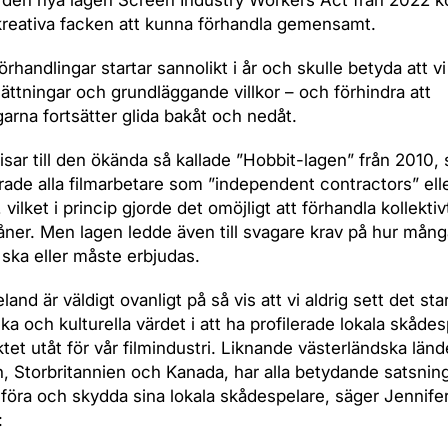
 den nya lagen Screen Industry Workers Act från 2022 
reativa facken att kunna förhandla gemensamt.
rhandlingar startar sannolikt i år och skulle betyda att vi
ättningar och grundläggande villkor – och förhindra att
garna fortsätter glida bakåt och nedåt.
sar till den ökända så kallade ”Hobbit-lagen” från 2010,
erade alla filmarbetare som ”independent contractors” ell
, vilket i princip gjorde det omöjligt att förhandla kollekti
ner. Men lagen ledde även till svagare krav på hur mång
ska eller måste erbjudas.
and är väldigt ovanligt på så vis att vi aldrig sett det sta
a och kulturella värdet i att ha profilerade lokala skåde
tet utåt för vår filmindustri. Liknande västerländska län
n, Storbritannien och Kanada, har alla betydande satsning
öra och skydda sina lokala skådespelare, säger Jennife
: