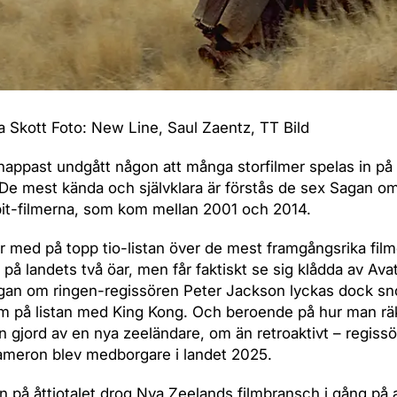
ia Skott Foto: New Line, Saul Zaentz, TT Bild
nappast undgått någon att många storfilmer spelas in på
De mest kända och självklara är förstås de sex Sagan o
it-filmerna, som kom mellan 2001 och 2014.
är med på topp tio-listan över de mest framgångsrika fi
 på landets två öar, men får faktiskt se sig klådda av Avat
an om ringen-regissören Peter Jackson lyckas dock sno
lm på listan med King Kong. Och beroende på hur man rä
n gjord av en nya zeeländare, om än retroaktivt – regiss
meron blev medborgare i landet 2025.
 på åttiotalet drog Nya Zeelands filmbransch i gång på a