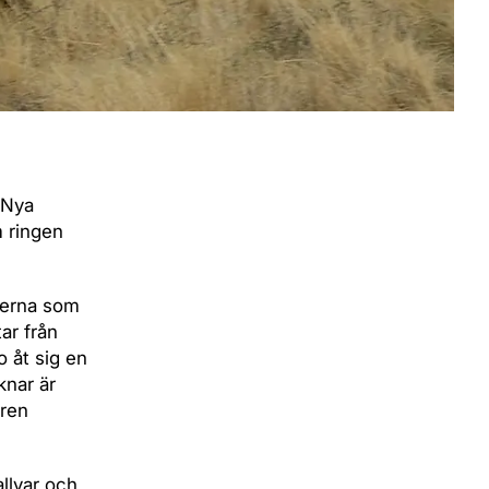
 Nya
m ringen
lmerna som
ar från
 åt sig en
knar är
ören
llvar och