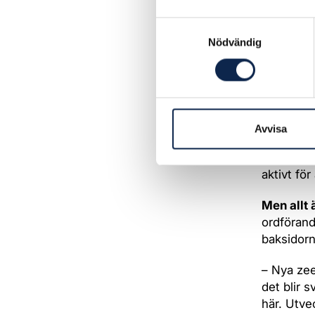
skattelät
Samtyckesval
Den nya z
Nödvändig
procent t
vissa kra
produktio
New Zeala
Avvisa
Filminsti
stöd för 
aktivt för
Men allt 
ordförand
baksidorn
– Nya zee
det blir 
här. Utve