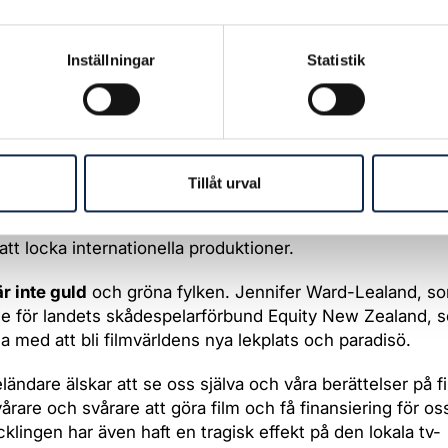
tnader.
eeländska staten erbjuder en ”screen production rebate
Inställningar
Statistik
ill mellanstora och stora internationella produktioner so
v. (De erbjuder även en 40-procentig skattelättnad för lo
ner som kommer upp i olika budgetkrav.)
nd Film Commission, landets motsvarighet till Svenska
Tillåt urval
tutet, stöttar samtidigt filmindustrin med ekonomiskt och 
nya filmskapare, finansiering av lokala produktioner, och 
 att locka internationella produktioner.
är inte guld
och gröna fylken. Jennifer Ward-Lealand, so
e för landets skådespelarförbund Equity New Zealand, s
a med att bli filmvärldens nya lekplats och paradisö.
ländare älskar att se oss själva och våra berättelser på 
svårare och svårare att göra film och få finansiering för o
cklingen har även haft en tragisk effekt på den lokala tv-