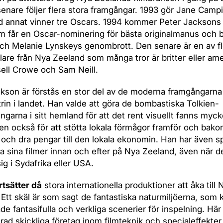
senare följer flera stora framgångar. 1993 gör Jane Camp
d annat vinner tre Oscars. 1994 kommer Peter Jacksons
m får en Oscar-nominering för bästa originalmanus och b
ch Melanie Lynskeys genombrott. Den senare är en av fl
are från Nya Zeeland som många tror är britter eller ame
ell Crowe och Sam Neill.
kson är förstås en stor del av de moderna framgångarna
trin i landet. Han valde att göra de bombastiska Tolkien-
ingarna i sitt hemland för att det rent visuellt fanns myck
n också för att stötta lokala förmågor framför och bak
och dra pengar till den lokala ekonomin. Han har även spe
lla sina filmer innan och efter på Nya Zeeland, även när d
ig i Sydafrika eller USA.
rtsätter då
stora internationella produktioner att åka till 
Ett skäl är som sagt de fantastiska naturmiljöerna, som 
e fantasifulla och verkliga scenerier för inspelning. Här
rad skickliga företag inom filmteknik och specialeffekter,