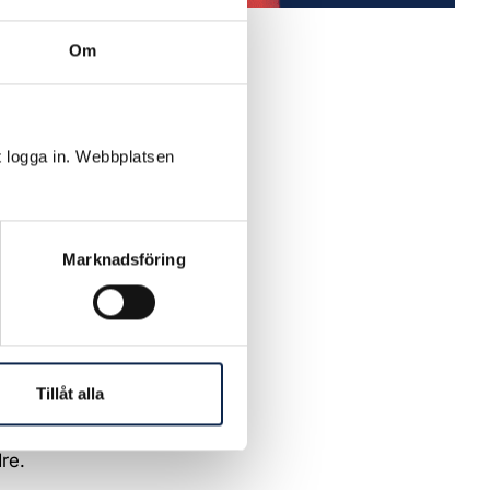
Om
t fungerar
 ut.
t ha
t logga in. Webbplatsen
å år: 3,4%
Marknadsföring
parter har
och andra
Tillåt alla
la
re.