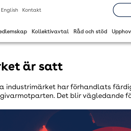
n English
Kontakt
edlemskap
Kollektivavtal
Råd och stöd
Upphov
ket är satt
a industrimärket har förhandlats färd
givarmotparten. Det blir vägledande f