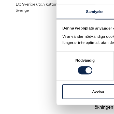
Ett Sverige utan kultur är ett tyst
Sverige
Samtycke
Löneöknin
som ett r
Anledninge
Denna webbplats använder 
industrim
Vi använder nödvändiga cooki
samma rik
fungerar inte optimalt utan d
Industrim
under 20
Samtyckesval
Nödvändig
Vad inne
Att märke
ett riktmä
villkor i di
Avvisa
Betyder 
Nej, det 
ökningen 