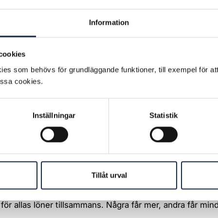
Information
garna som sätts för industrin kallas för ”märket”. Märke
iktmärke för hur löneökningarna i övriga branscher ska se
n till att det är industrin som sätter märket är för att
cookies
arknaden är hårt konkurrensutsatt. Därför fungerar det at
es som behövs för grundläggande funktioner, till exempel för at
tlinje för övriga branscher i Sverige.
essa cookies.
ärket ger totalt 6,4% i löneökningar för industrin över tv
25 och 3,0% under 2026.
Inställningar
Statistik
bär det för mig?
t är satt innebär att Scen & Film och våra arbetsgivarmot
rke att förhålla oss till när vi förhandlar om löneökning 
tt avtal.
Tillåt urval
det att jag kommer att få märket i löneökning?
är ingen individuell garanti utan märket beskriver den tota
för allas löner tillsammans. Några får mer, andra får mind