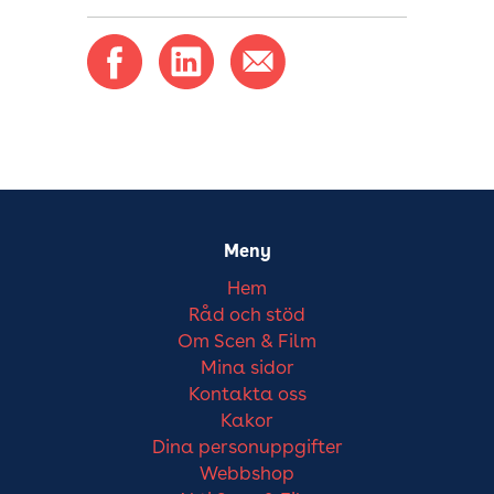
Meny
Hem
Råd och stöd
Om Scen & Film
Mina sidor
Kontakta oss
Kakor
Dina personuppgifter
Webbshop