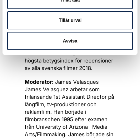
Javérs senaste dokumentär
Rekonstruktion Utøya hade sin
internationella premiär på Berlinale
Tillåt urval
2019 och vann Guldbagge för Bästa
dokumentärfilm och Bästa regi 2019
samt nominerades till Nordiska
Avvisa
Rådets filmpris 2019.
Rekonstruktion Utöya fick det
högsta betygsindex för recensioner
av alla svenska filmer 2018.
Moderator:
James Velasques
James Velasquez arbetar som
frilansande 1st Assistant Director på
långfilm, tv-produktioner och
reklamfilm. Han började i
filmbranschen 1995 efter examen
från University of Arizona i Media
Arts/Filmmaking. James började sin