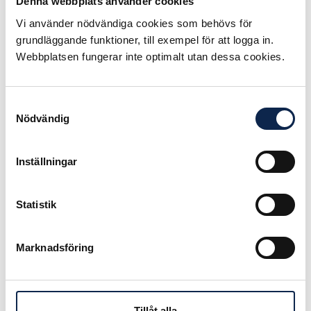
Denna webbplats använder cookies
Guldbaggen för dokumentärfilm.
Vi använder nödvändiga cookies som behövs för
Han driver också tillsammans med
grundläggande funktioner, till exempel för att logga in.
Fredrik Lange det konstnärligt
Webbplatsen fungerar inte optimalt utan dessa cookies.
inriktade filmbolaget Vilda Bomben
Film AB på Konstepidemin i
Göteborg som samarbetar men en
Samtyckesval
mängd olika regissörer däribland
Nödvändig
Morgane Dziurla Petit, Karin Wegsjö,
Bo Sjökvist och Gunnar Bergdahl.
Inställningar
Filmer som Vilda Bomben Film
producerat de senaste åren
inbegriper; Excess Will Save Us,
Statistik
Ingen tid för kärlek, Freak Out,
Rekonstruktion Utøya och
kortfilmerna Detta är Natten,
Marknadsföring
Ansiktet i Lönndörren och Bad
Lesbian. Carl utbildade sig på
filmskolan på Biskops Arnö. Carl
Tillåt alla