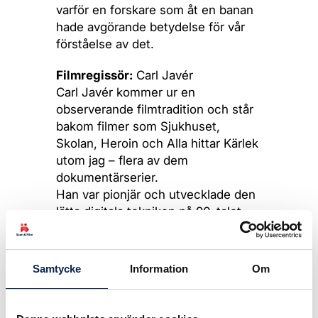
varför en forskare som åt en banan
hade avgörande betydelse för vår
förståelse av det.
Filmregissör:
Carl Javér
Carl Javér kommer ur en
observerande filmtradition och står
bakom filmer som Sjukhuset,
Skolan, Heroin och Alla hittar Kärlek
utom jag – flera av dem
dokumentärserier.
Han var pionjär och utvecklade den
lätta digitala tekniken på 90-talet.
Idag föreläser han på filmskolor som
Akademin Valand, Stockholms
Dramatiska Högskola och Stavanger
Samtycke
Information
Om
Universitet. Han är Ordförande i
Sveriges Filmregissörer och sitter i
nomineringsgruppen för