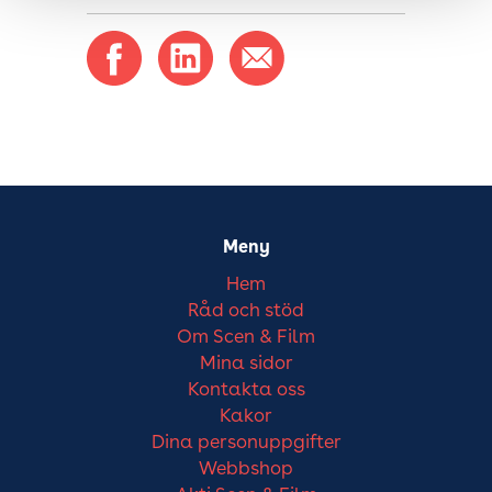
Meny
Hem
Råd och stöd
Om Scen & Film
Mina sidor
Kontakta oss
Kakor
Dina personuppgifter
Webbshop