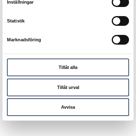
kräver hårt arbete från flera viktiga
Inställningar
yrkesgrupper. Att arbeta för bättre
villkor för dessa personer är oerhört
Statistik
angeläget. Jag ser mycket fram
emot mitt nya uppdrag, säger Mika
Romanus.
Marknadsföring
Mika Romanus tillträder den 1 januari
2016, då nuvarande
förbundsdirektör Jaan Kolk går i
Tillåt alla
pension.
Fotograf: Jonas Hallqvist
Tillåt urval
Publicerad:
2015-08-25
Avvisa