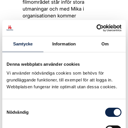
filmområdet står inför stora
utmaningar och med Mika i
organisationen kommer
Teaterförbundet stå starkt rustat att
möta dessa.
Mika Romanus arbetar idag som
Samtycke
Information
Om
enhetschef och stf. generaldirektör
på Kulturrådet inom Enheten för
scen, musik, bild och form. Hon har
Denna webbplats använder cookies
tidigare arbetat med kulturpolitiskt
Vi använder nödvändiga cookies som behövs för
strategiska frågor för flera
grundläggande funktioner, till exempel för att logga in.
uppdragsgivare både nationellt och
Webbplatsen fungerar inte optimalt utan dessa cookies.
internationellt, och har också
erfarenhet från produktion och
agentverksamhet.
Samtyckesval
Nödvändig
– Ett vitalt kulturliv kan inte existera
utan konstnärliga produkter. Det