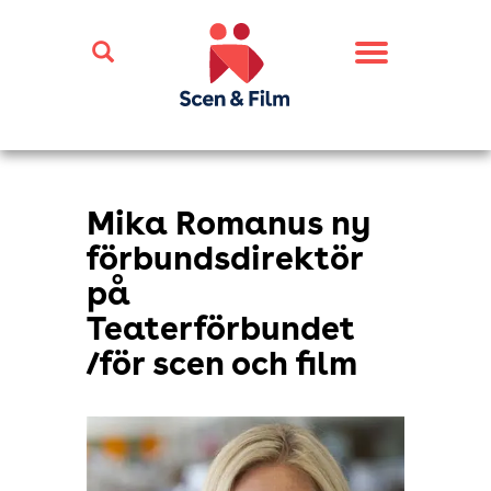
Toggle
navigation
Mika Romanus ny
förbundsdirektör
på
Teaterförbundet
/för scen och film