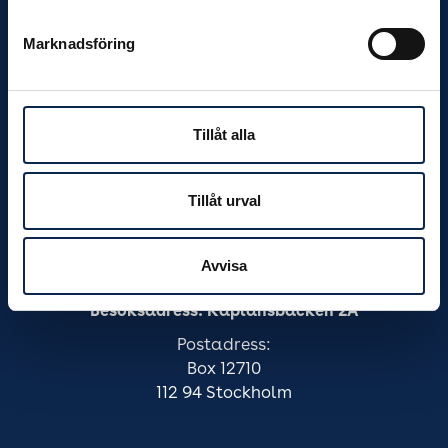
Marknadsföring
Meny
Hem
Råd och stöd
Om Scen & Film
Tillåt alla
Mina sidor
Kontakta oss
Tillåt urval
Kakor
Dina personuppgifter
Webbshop
Avvisa
Akti Scen & Film
Besöksadress: Kaplansbacken 2A
Postadress:
Box 12710
112 94 Stockholm