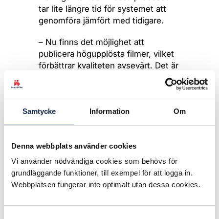
tar lite längre tid för systemet att
genomföra jämfört med tidigare.
– Nu finns det möjlighet att
publicera högupplösta filmer, vilket
förbättrar kvaliteten avsevärt. Det är
därför viktigt att användarna byter ut
äldre lågupplösta filmer mot
högupplösta, säger Pelle Lindberg,
Samtycke
Information
Om
vd för Millerspath som ansvarar för
utvecklingen av Artistkatalogen.
Uppladdningen av videos sker
Denna webbplats använder cookies
precis som vanligt vid inloggning på
Vi använder nödvändiga cookies som behövs för
cv-sidan, liksom uppladdningen av
grundläggande funktioner, till exempel för att logga in.
foton och röstprover.
Webbplatsen fungerar inte optimalt utan dessa cookies.
– Under testperioden ligger en
betaversion av videospelaren uppe,
Samtyckesval