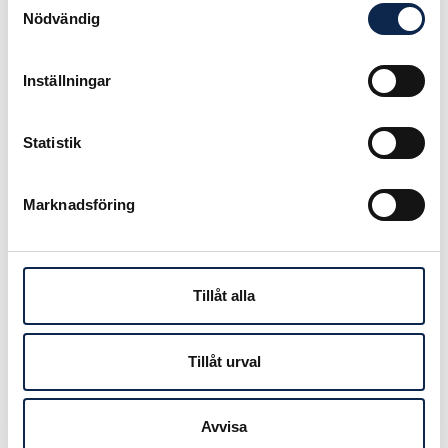
och vi som arbetar med
Nödvändig
Artistkatalogen är tacksamma för
alla synpunkter, fortsätter Pelle
Inställningar
Lindberg.
Statistik
För hjälp med videoredigering,
filmuppladdning, kommentarer eller
andra frågor, kontakta
Marknadsföring
Artistkatalogen via e-post
artistkatalogen@millerspath.com
eller mobiltelefon 070-263 66 03.
Tillåt alla
Det är gratis för Teaterförbundets
medlemmar som är utövande
Tillåt urval
konstnärer och upphovsmän att
vara med i Artistkatalogen. För icke-
medlemmar kostar det 1250 kronor
Avvisa
om året.