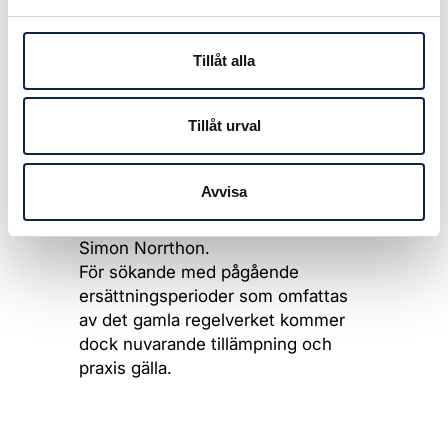
innebär att det finns en öppning för
att se annorlunda på en sådan
situation, enligt Unionens A-kassa.
Tillåt alla
– Detta är en problematik som Scen
Tillåt urval
& Film lyft vid upprepade tillfällen.
Det vore en stor lättnad för de
yrkesgrupper som inte haft
Avvisa
möjlighet att få a-kassa på grund av
det tidigare regelverket, säger
Simon Norrthon.
För sökande med pågående
ersättningsperioder som omfattas
av det gamla regelverket kommer
dock nuvarande tillämpning och
praxis gälla.