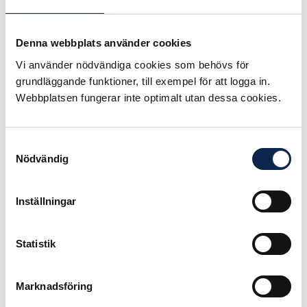
att få ett arbete, säger Simon
Norrthon.
Denna webbplats använder cookies
Praxisen i det tidigare regelverket
Vi använder nödvändiga cookies som behövs för
innebar stora problem för
grundläggande funktioner, till exempel för att logga in.
exempelvis skådespelare och
Webbplatsen fungerar inte optimalt utan dessa cookies.
filmarbetare som kan ha filmkontrakt
som sträcker sig över ett antal
månader, men endast innehåller
Samtyckesval
några få inspelningsdagar. De
Nödvändig
riskerar då att inte få någon a-kassa
under hela kontraktsperioden, trots
Inställningar
att de färdigställt sin del och inte får
betalt för annat än sina
inspelningsdagar.
Statistik
Den nya arbetslöshetsförsäkringen
är en mer renodlad
Marknadsföring
inkomstbortfallsförsäkring. Det