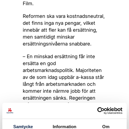
Film.
Reformen ska vara kostnadsneutral,
det finns inga nya pengar, vilket
innebär att fler kan få ersättning,
men samtidigt minskar
ersättningsnivåerna snabbare.
– En minskad ersättning får inte
ersätta en god
arbetsmarknadspolitik. Majoriteten
av de som idag uppbär a-kassa står
långt från arbetsmarknaden och
kommer inte närmre jobb för att
ersättningen sänks. Regeringen
måste även satsa på utbildning och
matchning så att vi säkrar tillgången
på rätt kompetens och ger den som
är arbetslös rimliga förutsättningar
Samtycke
Information
Om