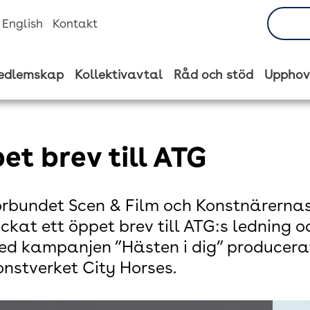
n English
Kontakt
edlemskap
Kollektivavtal
Råd och stöd
Upphov
et brev till ATG
rbundet Scen & Film och Konstnärernas
kickat ett öppet brev till ATG:s ledning
d kampanjen ”Hästen i dig” producerat
nstverket City Horses.