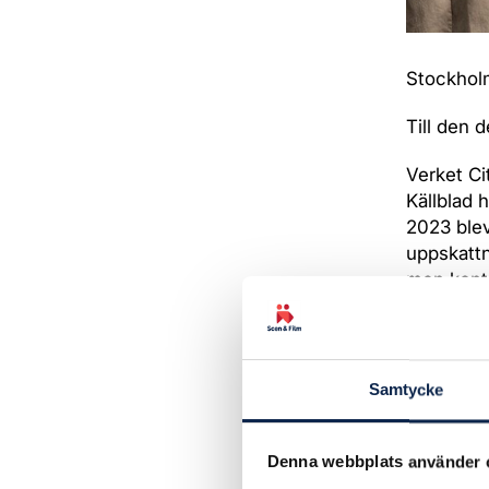
Stockhol
Till den d
Verket C
Källblad 
2023 blev
uppskattn
men konta
Under vår
en film 
tagit kon
Samtycke
med verke
Varken He
Denna webbplats använder 
till att 