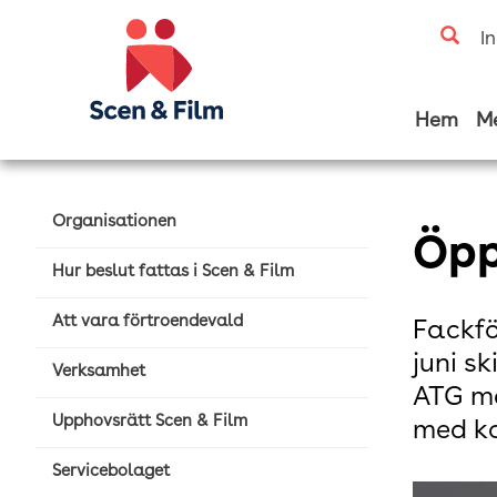
I
Hem
M
Organisationen
Öpp
Hur beslut fattas i Scen & Film
Att vara förtroendevald
Fackfö
juni s
Verksamhet
ATG me
Upphovsrätt Scen & Film
med ko
Servicebolaget