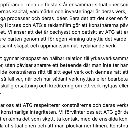
ppförande, men de flesta står ensamma i situationer so
rnas kapital, varumärke och investeringar är deras verk,
iga processer och deras idéer. Bara det att det sker en f
ty Horses och ATG:s reklamfilm gör att konstnärerna påve
t. Vi anser att det är oschysst och oetiskt av ATG att e
re parten genom att för egen vinning utnyttja det värde
dosamt skapat och uppmärksammat nydanande verk.
 gynnar knappast en hållbar relation till yrkesverksamm
r, utan påvisar snarare ett beteende där man inte tar häns
lde konstnärens rätt till sitt eget verk och dennes rätt at
 så fall var, när och hur sådant verk nyttjas eller bearbet
å skälig ersättning och kreditering om ett verk nyttjas elle
.
tar oss att ATG respekterar konstnärerna och deras ver
konstnärliga integriteten. Vi förväntar oss att ATG gör de
 erkänna det som skett, ta kontakt med de enskilda kon
eda ut situationen och att man plockar ner filmen. Konstn