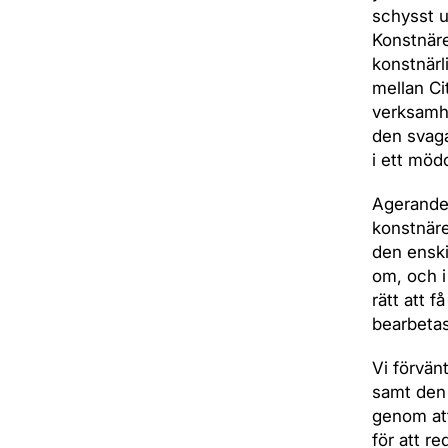
schysst u
Konstnäre
konstnärl
mellan Ci
verksamhe
den svaga
i ett mö
Agerandet
konstnäre
den enski
om, och i
rätt att f
bearbetas
Vi förvän
samt den 
genom att
för att r