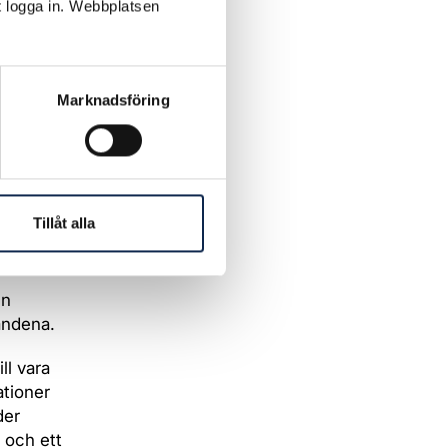
t logga in. Webbplatsen
 de till
 City
rna är
Marknadsföring
och
.
kontaktade
Tillåt alla
etta kan
en
andena.
ll vara
ationer
der
 och ett