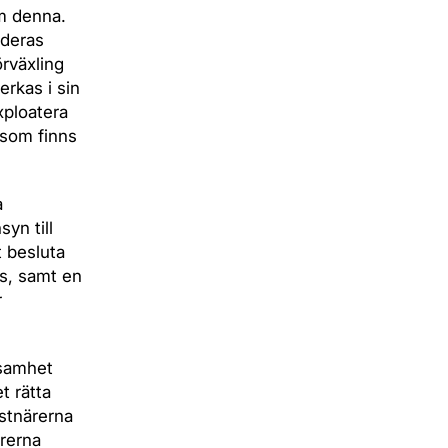
m denna.
 deras
örväxling
rkas i sin
xploatera
 som finns
a
yn till
t besluta
as, samt en
r
ksamhet
t rätta
stnärerna
ärerna