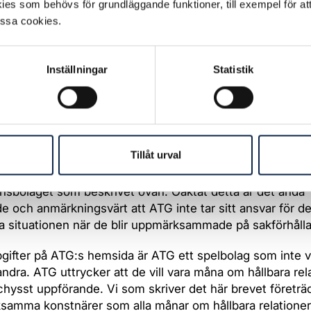
es som behövs för grundläggande funktioner, till exempel för at
mmar ATG på intrånget och ber att filmen plockas ner får
essa cookies.
ATG bestrider invändningarna fullt ut och påstår att verket
te skulle röra sig om någon enhetlig koreografi eller verk
taget. Vi vill dock göra er uppmärksamma på att rörelse
Inställningar
Statistik
erade, och kunniga inom koreografi har, både i Sverige 
nellt, hyllat särskilt de koreografiska kvaliteterna i verket
 sig inte ha känt till verket City Horses förrän de blivit 
spersonerna, och hävdar att de inte har känt till att
Tillåt urval
nsbolaget haft ett annat konstnärligt verk som förlaga. D
ifrågasättas i ljuset av kontakten mellan konstnärerna och
nsbolaget som beskrivet ovan. Oaktat detta är det ändå
e och anmärkningsvärt att ATG inte tar sitt ansvar för d
 situationen när de blir uppmärksammade på sakförhåll
pgifter på ATG:s hemsida är ATG ett spelbolag som inte vi
andra. ATG uttrycker att de vill vara måna om hållbara rel
chysst uppförande. Vi som skriver det här brevet företrä
samma konstnärer som alla månar om hållbara relationer