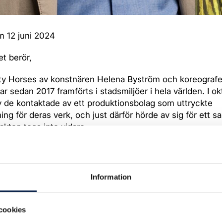
m 12 juni 2024
et berör,
ity Horses av konstnären Helena Byström och koreograf
har sedan 2017 framförts i stadsmiljöer i hela världen. I o
 de kontaktade av ett produktionsbolag som uttryckte
ing för deras verk, och just därför hörde av sig för ett s
kten togs inte vidare.
en 2024 släpper ATG sin kampanj “Släpp fram hästen i 
producerad av samma produktionsbolag som några månade
takt med skaparna av City Horses. Filmen har uppenbara 
Information
t City Horses.
lena Byström eller Anna Källblad har gett någon form a
cookies
deras koreografiska verk ska få användas vidare. Men när d