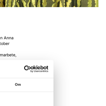
en Anna
ktober
amarbete,
dig” med
r tidigare
likheter
Om
v samtycke
e