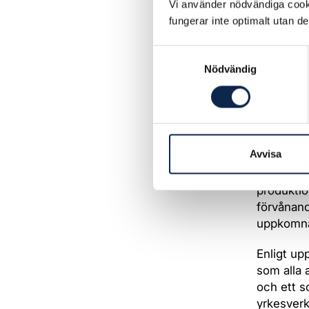
Vi använder nödvändiga cooki
uppmärksa
fungerar inte optimalt utan d
svar att 
Horses in
Samtyckesval
överhuvud
Nödvändig
koreograf
internatio
ATG säger
av upphov
Avvisa
produktio
kraftigt 
produktio
förvånand
uppkomna
Enligt up
som alla 
och ett s
yrkesverk