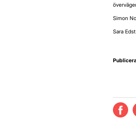
överväger
Simon No
Sara Edst
Publicer