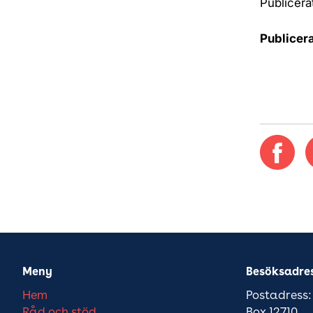
Publicera
Publicer
Meny
Besöksadre
Hem
Postadress:
Råd och stöd
Box 12710