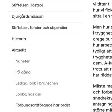
vi tittar 
Stiftelsen Höstsol
hur vi fic
sitta i en
Djurgårdsmässan
Men hur s
Stiftelser, fonder och stipendier
i trygghe
oregelbun
Historia
hur arbet
tydligt a
Aktuellt
trygghets
Nyheter
dem. A-ka
trots att
På gång
har rädda
Lediga jobb i branschen
Måste man
och förbe
Jobba hos oss
snedrekry
antagning
Förbundsordförande har ordet
större må