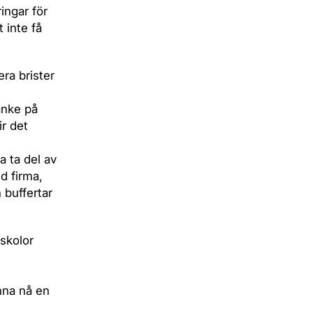
ingar för
t inte få
era brister
anke på
r det
a ta del av
d firma,
 buffertar
skolor
nna nå en