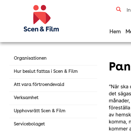
I
Hem
M
Organisationen
Pan
Hur beslut fattas i Scen & Film
Att vara förtroendevald
”När ska d
det sägas
Verksamhet
månader, i
föreställ
Upphovsrätt Scen & Film
av hemskh
komma, nu
Servicebolaget
kommer at