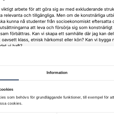
t viktigt arbete för att göra sig av med exkluderande stru
ara relevanta och tillgängliga. Men om de konstnärliga utb
 ska kunna nå studenter från socioekonomiskt eftersatta
utsättningarna att leva och försörja sig som konstnärligt
sam förbättras. Kan vi skapa ett samhälle där jag kan delt
et oavsett klass, etnisk härkomst eller kön? Kan vi bygga 
det vi haft?
llsammans verka för att scen-, film- och tv-näringarna öka
ngen och representationen av dem som rasifieras? Kans
are inom både scen och film implementerar riktlinjer för 
Information
alla sina produktioner som ett led i att förbättra arbetsmi
 sexuella trakasserier?
cookies
tligen få ett produktionsincitament på plats så att svensk
es som behövs för grundläggande funktioner, till exempel för at
kan produceras i Sverige, istället för utomlands så fort de
essa cookies.
tt resa igen – med allt vad det innebär av negativ klimatp
ade arbetstillfällen?