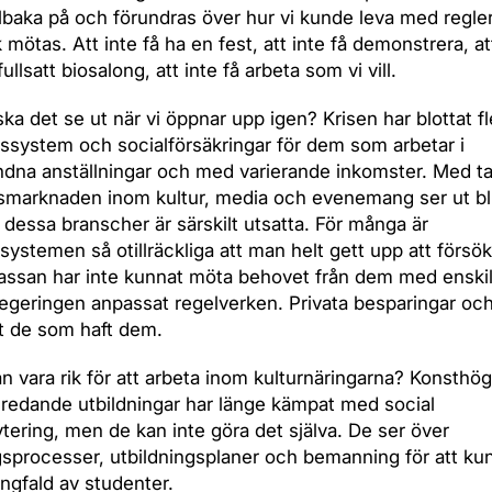
tillbaka på och förundras över hur vi kunde leva med regler
k mötas. Att inte få ha en fest, att inte få demonstrera, at
 fullsatt biosalong, att inte få arbeta som vi vill.
ka det se ut när vi öppnar upp igen? Krisen har blottat fl
tssystem och socialförsäkringar för dem som arbetar i
dna anställningar och med varierande inkomster. Med t
smarknaden inom kultur, media och evenemang ser ut bli
tt dessa branscher är särskilt utsatta. För många är
systemen så otillräckliga att man helt gett upp att försök
ssan har inte kunnat möta behovet från dem med enskil
 regeringen anpassat regelverken. Privata besparingar och
t de som haft dem.
 vara rik för att arbeta inom kulturnäringarna? Konsthög
redande utbildningar har länge kämpat med social
tering, men de kan inte göra det själva. De ser över
sprocesser, utbildningsplaner och bemanning för att ku
ngfald av studenter.