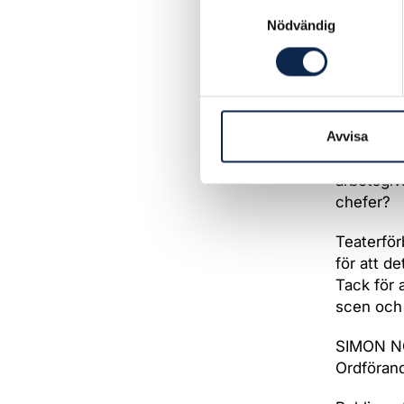
Samtyckesval
Nödvändig
Kanske de
upphovspe
rättighete
viktigare
som finn
förstärka
Avvisa
finansier
arbetsgiv
chefer?
Teaterför
för att de
Tack för 
scen och 
SIMON 
Ordföran