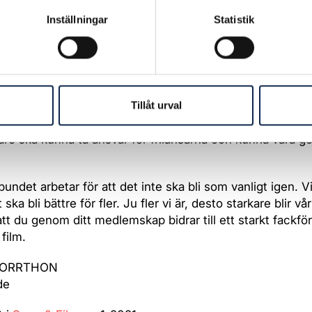
Inställningar
Statistik
n moderniserade upphovsrätt som vi kämpar för kan säk
rsoners och utövares rätt till ersättning i en framtid där
r och betalningsmodeller för det digitala landskapet blir a
? Kanske a-kassan äntligen reformeras för att kunna mö
s på dagens arbetsmarknad? Kanske kan scenkonst- alli
s så att fler yrkesgrupper kan inkluderas? Kan den offentl
Tillåt urval
ade kulturen få de anslagsuppräkningar som krävs för att
are ska kunna ta ansvar för frilansarna och kunna vara g
bundet arbetar för att det inte ska bli som vanligt igen. V
t ska bli bättre för fler. Ju fler vi är, desto starkare blir vår
att du genom ditt medlemskap bidrar till ett starkt fackfö
film.
NORRTHON
de