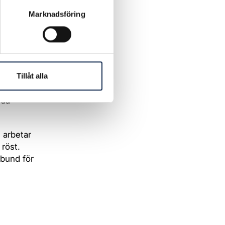
Marknadsföring
erställa
llt
ta de behov
anserna
igt
Tillåt alla
oda
i arbetar
 röst.
rbund för