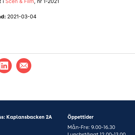
t i
Scen & Film
, nr 1-2021
ad:
2021-03-04
ss: Kaplansbacken 2A
Öppettider
Mån-Fre: 9.00-16.30
Lunchstängt 12.00-13.00