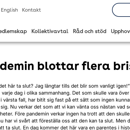
n English
Kontakt
edlemskap
Kollektivavtal
Råd och stöd
Upphov
demin blottar flera bri
et här ta slut? Jag längtar tills det blir som vanligt igen!
 varje dag i olika sammanhang. Det som skulle vara över
 värsta fall, har bitit sig fast på ett sätt som ingen kunna
a sig. Nu verkar det som att vi kan vänta oss nästan vad 
eter. Före pandemin verkar ingen ha trott att den skull
 har vi svårt att föreställa oss att den kan ta slut. Men 
t ta slut. En dag kommer det här vara en parentes i his