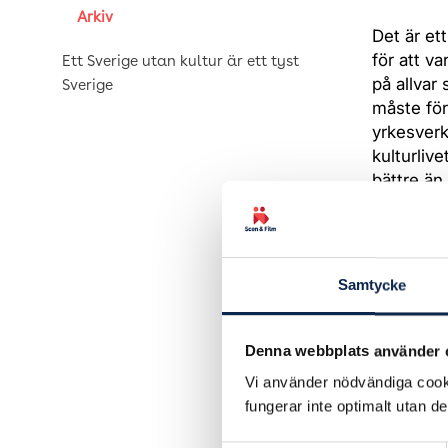
Arkiv
Det är et
för att v
Ett Sverige utan kultur är ett tyst
på allvar
Sverige
måste för
yrkesverk
kulturliv
bättre än 
Kan vi ti
inkluderi
arbetsgiv
Samtycke
scener i 
förebygga
Denna webbplats använder 
Kan vi än
Vi använder nödvändiga cooki
tv-drama 
fungerar inte optimalt utan d
möjligt a
och förlor