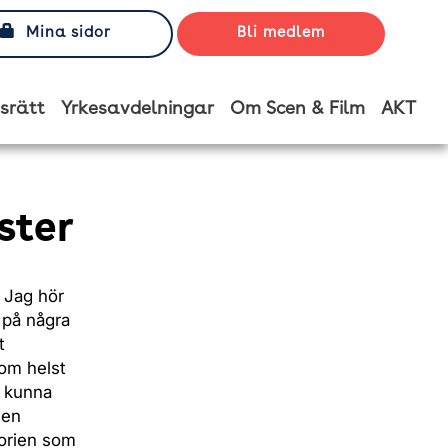
Mina sidor
Bli medlem
srätt
Yrkesavdelningar
Om Scen & Film
AKT
ster
” Jag hör
 på några
t
som helst
e kunna
den
torien som