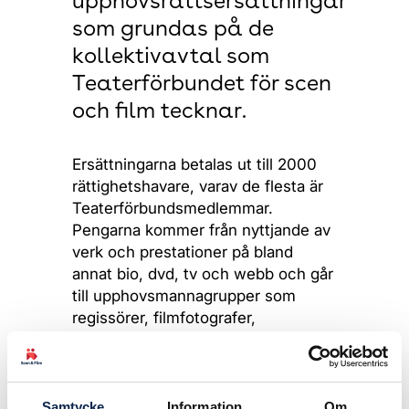
upphovsrättsersättningar
som grundas på de
kollektivavtal som
Teaterförbundet för scen
och film tecknar.
Ersättningarna betalas ut till 2000
rättighetshavare, varav de flesta är
Teaterförbundsmedlemmar.
Pengarna kommer från nyttjande av
verk och prestationer på bland
annat bio, dvd, tv och webb och går
till upphovsmannagrupper som
regissörer, filmfotografer,
scenografer och kostymdesign
samt utövande konstnärer som
skådespelare, dansare och sångare.
Samtycke
Information
Om