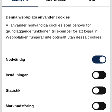
Reprisersättningar för TV4 och SVT
betalas ut i februari 2019.
Denna webbplats använder cookies
Om du har frågor kring de
Vi använder nödvändiga cookies som behövs för
utbetalde ersättningarna kontakta
grundläggande funktioner, till exempel för att logga in.
Webbplatsen fungerar inte optimalt utan dessa cookies.
Lotta Lundkvist, 08 441 13 11
lotta.lundkvist@teaterforbundet.se
Samtyckesval
eller
Nödvändig
Mia Letfors, 08 441 13 12
mia.letfors@teaterforbundet.se
Inställningar
Publicerad:
2018-11-30
Statistik
Marknadsföring