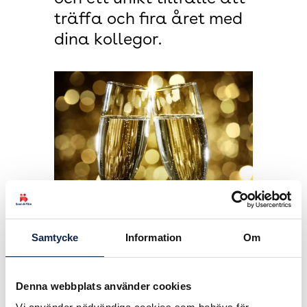
träffa och fira året med
dina kollegor.
Du är välkommen att fira med dina
Samtycke
Information
Om
regissörskollegor när Sveriges
Filmregissörer bjuder in till vår egen
FILMGALA för att hylla vårt yrke. De
Denna webbplats använder cookies
medlemmar som närvarar och haft