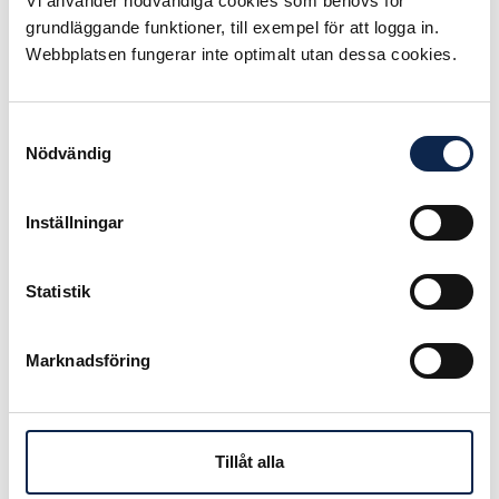
Vi använder nödvändiga cookies som behövs för
premiär under 2022 kommer att
grundläggande funktioner, till exempel för att logga in.
firas lite extra och erhålla
Sveriges
Webbplatsen fungerar inte optimalt utan dessa cookies.
Filmregissörers pris – För
utomordentligt väl genomfört
hantverk
. För att kvalificera sig till
Samtyckesval
detta ska man vara medlem i SFR
Nödvändig
och haft premiär på en långfilm,
kortfilm, reklamfilm, TV-serie eller
dokumentärfilm på bio, festival, TV
Inställningar
eller Streamingtjänst.
Statistik
Publicerad:
2023-02-08
Marknadsföring
Tillåt alla