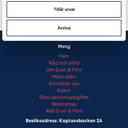
Tillåt urval
Avvisa
Meny
Hem
Råd och stöd
Om Scen & Film
Mina sidor
Kontakta oss
Kakor
Dina personuppgifter
Webbshop
Akti Scen & Film
Besöksadress: Kaplansbacken 2A