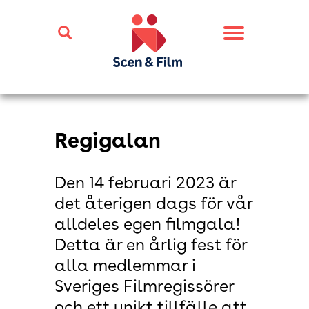
Toggle
navigation
Regigalan
Den 14 februari 2023 är
det återigen dags för vår
alldeles egen filmgala!
Detta är en årlig fest för
alla medlemmar i
Sveriges Filmregissörer
och ett unikt tillfälle att