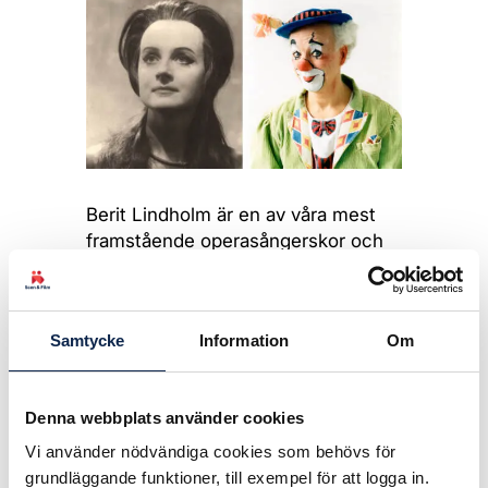
Berit Lindholm är en av våra mest
framstående operasångerskor och
hon har framträtt på världens alla
stora operahus. Hon hade en bred
repertoar, men ägnade huvuddelen
Samtycke
Information
Om
av sitt yrkesliv åt Wagner och
Strauss. Hon har sjungit hela
Wagners Ringen över 50 gånger
Denna webbplats använder cookies
och hon revolutionerade bilden av
Wagnerhjältinnan. Själv räknar hon
Vi använder nödvändiga cookies som behövs för
Isolde och Brünnhilde som sina
grundläggande funktioner, till exempel för att logga in.