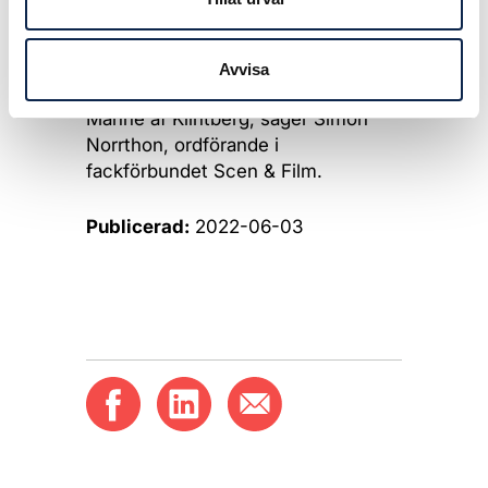
publik med sina respektive
konstnärliga uttryck. Det är en stor
ära att få dela ut Scen & Films
Avvisa
guldmedalj till Berit Lindholm och
Manne af Klintberg, säger Simon
Norrthon, ordförande i
fackförbundet Scen & Film.
Publicerad:
2022-06-03