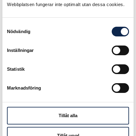
främsta roller och det är också de
Webbplatsen fungerar inte optimalt utan dessa cookies.
mest framförda i hennes karriär.
Manne af Klintberg är en av våra
Samtyckesval
Nödvändig
mest folkkära underhållare och en
stor kommunikatör. Hans
konstnärskap springer ur gatans
Inställningar
tradition, långt från hovkulturen.
Med rötter både i Commedia
dell’arte och cirkusclownens lazzin
Statistik
och klassisk mim har han arbetat
oavbrutet med att utveckla sin
Marknadsföring
karaktär för den unga publiken, alltid
tvåspråkigt – på svenska och
teckenspråk.
Tillåt alla
– Våra två guldmedaljörer är två
framstående artister, som med stor
scenisk närvaro har lyckliggjort sin
Tillåt urval