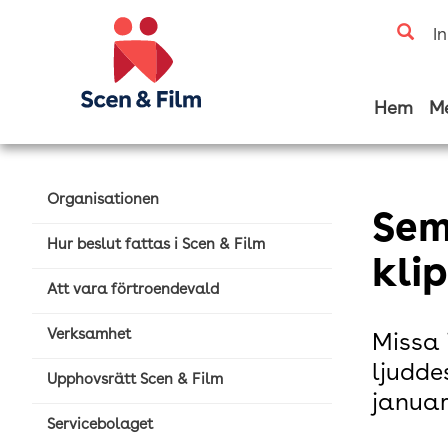
I
Hem
M
Organisationen
Sem
Hur beslut fattas i Scen & Film
kli
Att vara förtroendevald
Verksamhet
Missa 
ljudde
Upphovsrätt Scen & Film
januar
Servicebolaget