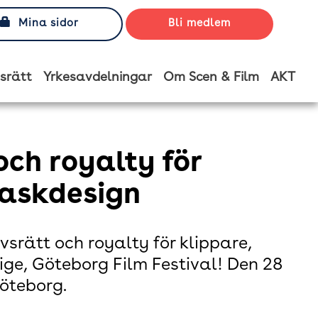
Mina sidor
Bli medlem
srätt
Yrkesavdelningar
Om Scen & Film
AKT
ch royalty för
maskdesign
srätt och royalty för klippare,
ge, Göteborg Film Festival! Den 28
Göteborg.