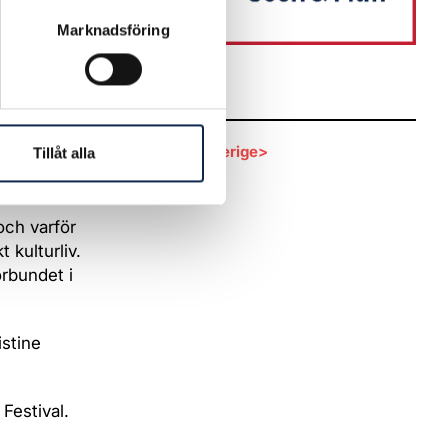
Marknadsföring
varje
Länkar
a
vsgrupper
Filmforum Sverige>
Tillåt alla
ch varför
 kulturliv.
örbundet i
stine
 Festival.