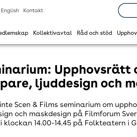
n English
Kontakt
edlemskap
Kollektivavtal
Råd och stöd
Upphov
inarium: Upphovsrätt o
ppare, ljuddesign och 
inte Scen & Films seminarium om upphov
sign och maskdesign på Filmforum Sveri
i klockan 14.00-14.45 på Folkteatern i 