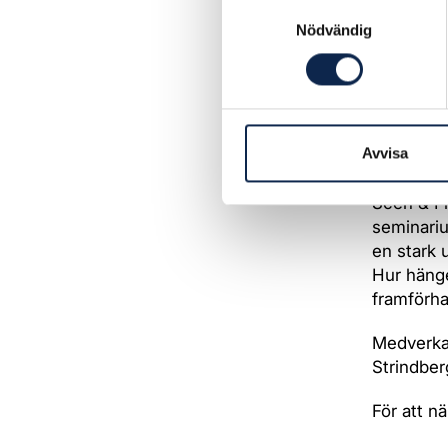
Samtyckesval
Nödvändig
Ett filmv
funktion i
funktione
Avvisa
inte erhål
Scen & Fi
seminari
en stark 
Hur hänge
framförha
Medverkan
Strindber
För att n