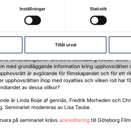
Inställningar
Statistik
erk är ett typexempel på en produkt av ett samarbete där 
 teamet bidrar till det slutliga resultatet, även om inte all
r är lika synliga. Hur kan det komma sig att vissa uppho
Tillåt urval
ler royalty?
lms förhandlingschef Christine Strindberg inleder detta
um med grundläggande information kring upphovsrätten o
upphovsrätt är avgörande för filmskapandet och för ett rikt
r upphovsrätten ihop med royalties och vilken roll har f
ndlandet av dessa villkor?
de är Linda Boije af gennäs, Fredrik Morheden och Chri
g. Seminariet modereras av Lisa Taube.
ärvara på seminariet krävs
ackreditering
till Göteborg Film