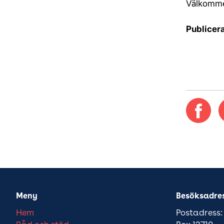
Välkomm
Publicer
Meny
Besöksadre
Hem
Postadress: