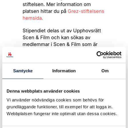
stiftelsen. Mer information om
platsen hittar du på
Grez-stiftelsens
hemsida.
Stipendiet delas ut av Upphovsrätt
Scen & Film och kan sökas av
medlemmar i Scen & Film som är
upphovspersoner/utövare.
Under oktober erbjuds en
enrumslägenhet 4 (Julia Beck-
Samtycke
Information
Om
lägenheten) avsedd för en person.
Under oktobervistelsen finns även
möjlighet till en separat
Denna webbplats använder cookies
arbetslokal/ateljé C.
Vi använder nödvändiga cookies som behövs för
grundläggande funktioner, till exempel för att logga in.
Ansökan för vistelsen i oktober är
Webbplatsen fungerar inte optimalt utan dessa cookies.
öppen från 1 april-15 maj. Besked till
stipendiemottagarna lämnas i juni