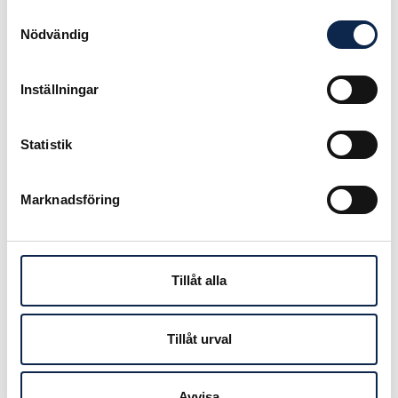
månad.
Samtyckesval
Nödvändig
Ansökan
Du ansöker under Stipendier genom
Inställningar
att
logga in på Mina Sidor
.
I din ansökan ska du ange namn,
Statistik
yrke och kontaktuppgifter. Det ska
också framgå att du är
upphovsperson och vad för
Marknadsföring
konstnärligt arbete vistelsen
planeras att användas till.
Ansökan avser två veckor, och du
anger vilken del av månaden du vill
Tillåt alla
söka för.
Tillåt urval
Publicerad:
2026-03-31
Avvisa