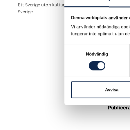
Ett Sverige utan kultur är ett tyst
Sverige
Denna webbplats använder 
Vi använder nödvändiga cooki
fungerar inte optimalt utan d
Samtyckesval
Stipendie
Nödvändig
och som i
Ansök om 
Sidor.
Avvisa
Stipendier
Publicer