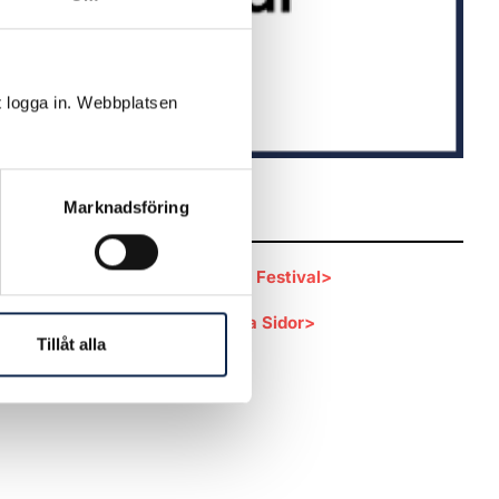
t logga in. Webbplatsen
& Film,
Länkar
Marknadsföring
Göteborg Film Festival>
der Mina
Ansök på Mina Sidor>
Tillåt alla