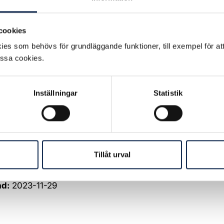
cookies
es som behövs för grundläggande funktioner, till exempel för at
essa cookies.
t kan sökas av dig som är medlem i fackförbundet Scen 
Inställningar
Statistik
nte kan finansiera ditt deltagande på annat vis.
stipendiet senast 8 januari 2024 genom att logga in
un
Tillåt urval
na lottas ut i mitten av januari.
ad:
2023-11-29