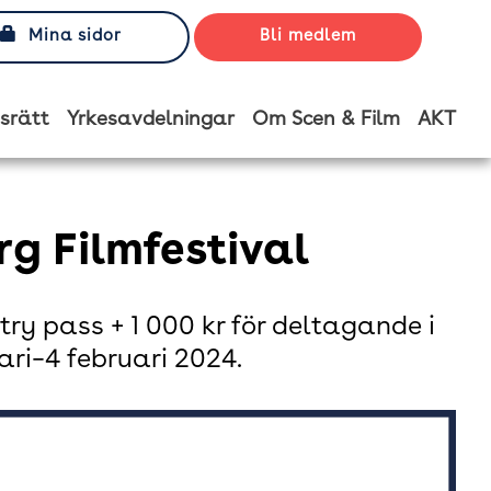
Mina sidor
Bli medlem
srätt
Yrkesavdelningar
Om Scen & Film
AKT
rg Filmfestival
stry pass + 1 000 kr för deltagande i
ri–4 februari 2024.