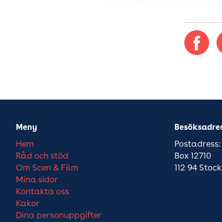
Meny
Besöksadre
Hem
Postadress:
Råd och stöd
Box 12710
Om Scen & Film
112 94 Stoc
Mina sidor
Kontakta oss
Kakor
Dina personuppgifter