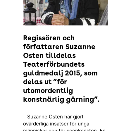
Regissören och
författaren Suzanne
Osten tilldelas
Teaterförbundets
guldmedalj 2015, som
delas ut ”för
utomordentlig
konstnärlig gärning”.
– Suzanne Osten har gjort
ovärderliga insatser för unga
människor och för scenkonsten. En