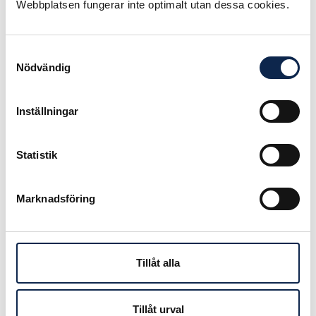
scenkonst för så unga barn som 6
Webbplatsen fungerar inte optimalt utan dessa cookies.
månader.
Hon har även regisserat flera filmer,
Samtyckesval
varit professor i regi och är Sveriges
Nödvändig
första filmambassadör för Svenska
filminstitutet.
Inställningar
Guldmedaljen delas ut på
Statistik
Dansmuseet den 7 december 2015.
Svenska Assitej har då bjudit in till
ett samtal med Suzanne Osten, som
Marknadsföring
handlar om hennes konstnärskap
och arbete med svensk scenkonst
för barn och unga. I samtalet deltar
Tillåt alla
även Ann Petrén, Simon Norrthon
och Hannes Meidal. Guldmedaljen
delas ut efter samtalet som pågår
Tillåt urval