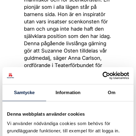
pionjär som i alla lägen står på
barnens sida. Hon är en inspiratör
utan vars insatser scenkonsten för
barn och unga inte hade haft den
självklara position som den har idag.
Denna pågående livslånga gärning
gör att Suzanne Osten tilldelas vår
guldmedalj, säger Anna Carlson,
ordförande i Teaterförbundet för
scen och film.
Suzanne Osten har skapat en lång
Samtycke
Information
Om
rad banbrytande föreställningar för
barn, unga och vuxna genom åren,
inte minst på Unga Klara som hon
Denna webbplats använder cookies
grundade 1975 och var konstnärlig
ledare för till i fjol. Suzanne Osten
Vi använder nödvändiga cookies som behövs för
var en av de första att skapa
grundläggande funktioner, till exempel för att logga in.