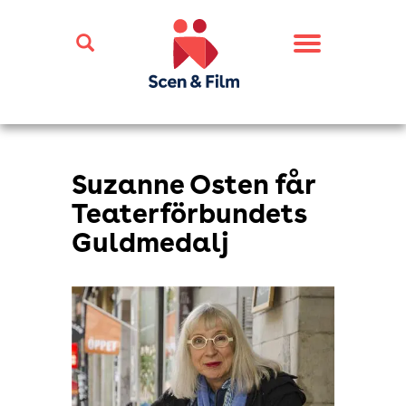
Toggle
navigation
Suzanne Osten får
Teaterförbundets
Guldmedalj