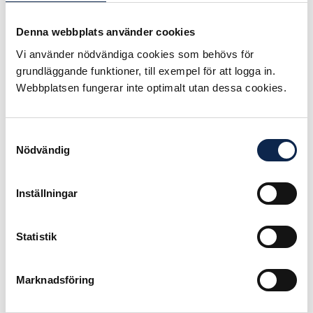
förra veckan för att försöka hitta en
väg att komma vidare. Medlarna
Denna webbplats använder cookies
lade fram ett förslag som
Vi använder nödvändiga cookies som behövs för
Teaterförbundet var positivt till.
grundläggande funktioner, till exempel för att logga in.
Tyvärr var inte arbetsgivarsidan det.
Webbplatsen fungerar inte optimalt utan dessa cookies.
Vi har därmed ett ganska låst
förhandlingsläge, säger Lars
Åström, förhandlingschef på
Samtyckesval
Teaterförbundet.
Nödvändig
Om parterna inte kommer överens
Inställningar
om ett nytt avtal under den
kommande veckan inleds en strejk
(arbetsnedläggelse) vid ett antal
Statistik
större biografer i Stockholm och
Göteborg tisdag den 2 juli.
Marknadsföring
Publicerad:
2013-06-24