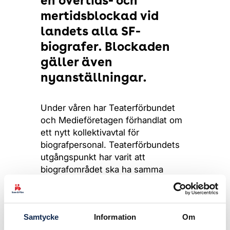
en övertids- och
mertidsblockad vid
landets alla SF-
biografer. Blockaden
gäller även
nyanställningar.
Under våren har Teaterförbundet
och Medieföretagen förhandlat om
ett nytt kollektivavtal för
biografpersonal. Teaterförbundets
utgångspunkt har varit att
biografområdet ska ha samma
löneökningar som motsvarande
områden på den övriga
arbetsmarknaden.
Samtycke
Information
Om
– Parterna och medlarna träffades i