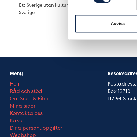
Ett Sverige utan kultur är ett tyst
Sverige
Avvisa
Meny
Besöksadre
Hem
Postadress:
Råd och stöd
Box 12710
Om Scen & Film
112 94 Stoc
Mina sidor
Kontakta oss
Kakor
Dina personuppgifter
Webbshop