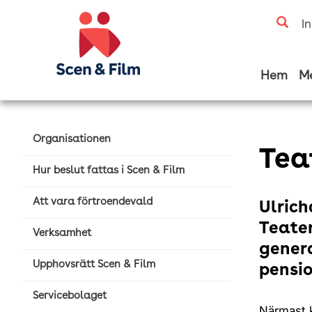
I
Hem
M
Organisationen
Tea
Hur beslut fattas i Scen & Film
Att vara förtroendevald
Ulrich
Teater
Verksamhet
genera
Upphovsrätt Scen & Film
pensio
Servicebolaget
Närmast k