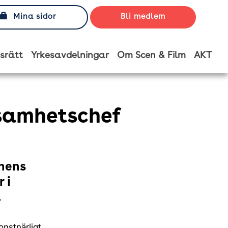
Mina sidor
Bli medlem
srätt
Yrkesavdelningar
Om Scen & Film
AKT
ksamhetschef
onens
 i
.
nstnärligt