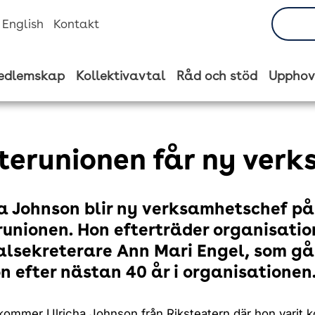
n English
Kontakt
edlemskap
Kollektivavtal
Råd och stöd
Upphov
terunionen får ny ver
a Johnson blir ny verksamhetschef på
unionen. Hon efterträder organisati
lsekreterare Ann Mari Engel, som går
n efter nästan 40 år i organisationen
ommer Ulricha Johnson från Riksteatern där hon varit ko