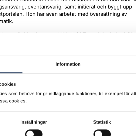
gsansvarig, eventansvarig, samt initierat och byggt upp
portalen. Hon har även arbetat med översättning av
matik.
ohnson är bland annat utbildad vid Teaterhögskolan i Gö
demiens musikallinje i Göteborg.
räder sin tjänst på Teaterunionen den 1 december 2015.
Information
ad:
2015-10-15
cookies
es som behövs för grundläggande funktioner, till exempel för at
essa cookies.
Inställningar
Statistik