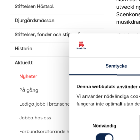
utvecklin
Stiftelsen Höstsol
Scenkonst
Djurgårdsmässan
musikdra
Ulricha J
Stiftelser, fonder och stipendier
Balettaka
Historia
Hon tillt
Aktuellt
Samtycke
Publicer
Nyheter
Denna webbplats använder 
På gång
Vi använder nödvändiga cooki
fungerar inte optimalt utan d
Lediga jobb i branschen
Samtyckesval
Jobba hos oss
Nödvändig
Förbundsordförande har ordet