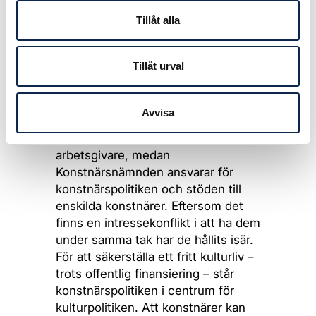
ekonomiska effektivitetsvinsterna
Tillåt alla
bedöms som minimala, men den
huvudsakliga kritiken handlar om
den konstnärliga friheten.
Tillåt urval
Konstnärlig frihet är själva kärnan i
att myndigheterna är åtskilda över
Avvisa
huvud taget. Kulturrådet ansvarar
för stöd till arrangörer och
arbetsgivare, medan
Konstnärsnämnden ansvarar för
konstnärspolitiken och stöden till
enskilda konstnärer. Eftersom det
finns en intressekonflikt i att ha dem
under samma tak har de hållits isär.
För att säkerställa ett fritt kulturliv –
trots offentlig finansiering – står
konstnärspolitiken i centrum för
kulturpolitiken. Att konstnärer kan