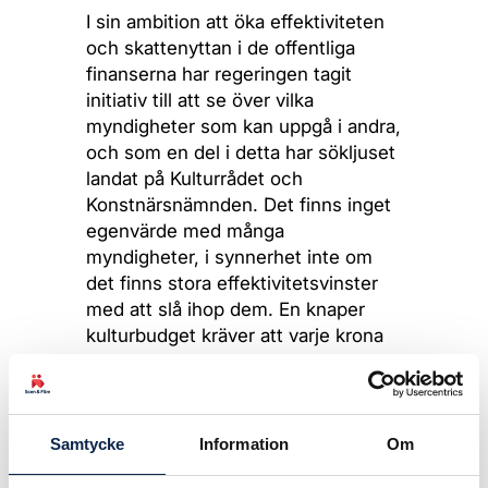
I sin ambition att öka effektiviteten
och skattenyttan i de offentliga
finanserna har regeringen tagit
initiativ till att se över vilka
myndigheter som kan uppgå i andra,
och som en del i detta har sökljuset
landat på Kulturrådet och
Konstnärsnämnden. Det finns inget
egenvärde med många
myndigheter, i synnerhet inte om
det finns stora effektivitetsvinster
med att slå ihop dem. En knaper
kulturbudget kräver att varje krona
hamnar rätt. Men vissa myndigheter
finns av en anledning, och att låta
den mindre Konstnärsnämnden
inlemmas i den större
Samtycke
Information
Om
kulturmyndigheten Kulturrådet är