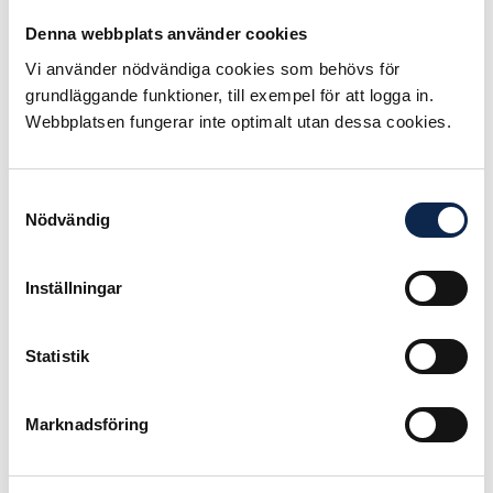
faktiskt en riktigt dålig idé. I
synnerhet nu.
Denna webbplats använder cookies
Vi använder nödvändiga cookies som behövs för
Regeringen har uppdragit åt de båda
grundläggande funktioner, till exempel för att logga in.
myndigheterna att utreda hur en
Webbplatsen fungerar inte optimalt utan dessa cookies.
sammanslagning skulle gå till och
vilka för- och nackdelar detta skulle
medföra. Med ”sammanslagning”
Samtyckesval
menas i detta fall att den mindre
Nödvändig
myndigheten går upp i den större. I
slutet av februari presenterade de
Inställningar
bägge myndigheterna sin
gemensamma utredning där man
kan utläsa att Kulturrådet stöder
Statistik
förslaget och bedömer att det hela
på sikt gynnar kulturlivet med en
större myndighet.
Marknadsföring
Konstnärsnämnden är dock
betydligt mer kritiska. De