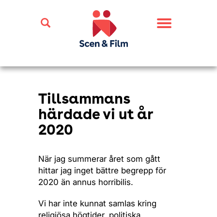
Toggle
navigation
Tillsammans
härdade vi ut år
2020
När jag summerar året som gått
hittar jag inget bättre begrepp för
2020 än annus horribilis.
Vi har inte kunnat samlas kring
religiösa högtider, politiska