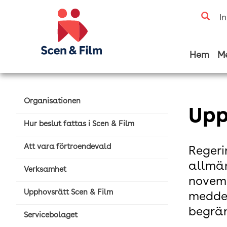
I
Hem
M
Organisationen
Upp
Hur beslut fattas i Scen & Film
Att vara förtroendevald
Regeri
allmän
Verksamhet
novemb
Upphovsrätt Scen & Film
meddel
begrän
Servicebolaget