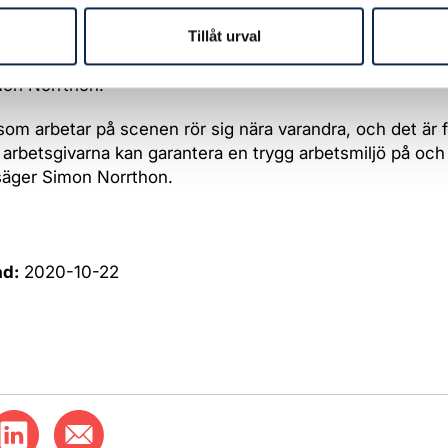
tsproblem och behöver betydligt större publikunderlag för 
för är det avgörande att de olika ekonomiska krisstöden k
Tillåt urval
 tid som pandemin pågår och restriktionerna ser ut som
mon Norrthon.
om arbetar på scenen rör sig nära varandra, och det är f
tt arbetsgivarna kan garantera en trygg arbetsmiljö på och
säger Simon Norrthon.
ad:
2020-10-22