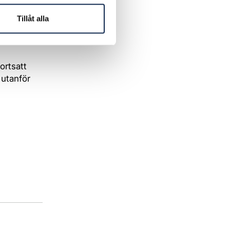
att gå
varstår
Tillåt alla
 de gör,
ortsatt
 utanför