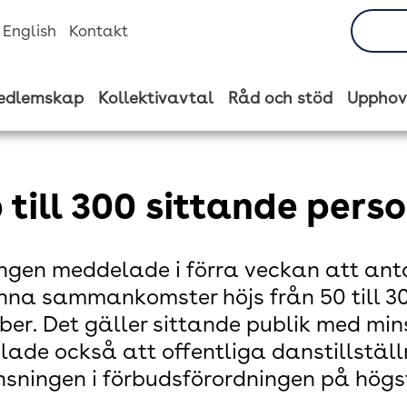
n English
Kontakt
edlemskap
Kollektivavtal
Råd och stöd
Upphov
 till 300 sittande pers
ngen meddelade i förra veckan att ant
na sammankomster höjs från 50 till 30
er. Det gäller sittande publik med min
ade också att offentliga danstillstäl
sningen i förbudsförordningen på högs