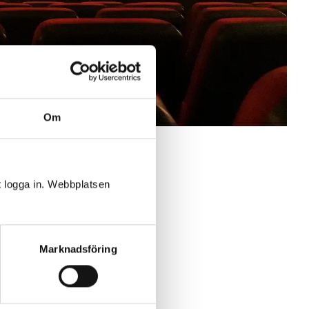
Om
rksamhet.
t logga in. Webbplatsen
a scenerna
träffsäkert
 närvara
bundet för
Marknadsföring
ksamheter