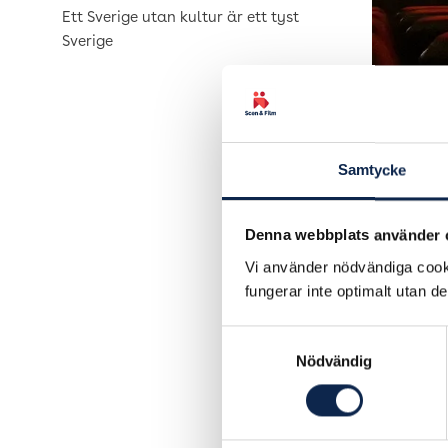
Ett Sverige utan kultur är ett tyst
Sverige
Samtycke
– Det är 
Denna webbplats använder 
scenkonst
Vi använder nödvändiga cooki
För många
fungerar inte optimalt utan d
som kan t
när lokal
Samtyckesval
vid ett e
Nödvändig
scen och 
– Men de
befinner 