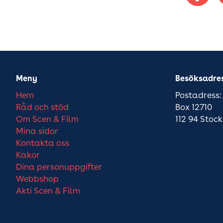
Meny
Besöksadre
Hem
Postadress:
Råd och stöd
Box 12710
Om Scen & Film
112 94 Stoc
Mina sidor
Kontakta oss
Kakor
Dina personuppgifter
Webbshop
Akti Scen & Film